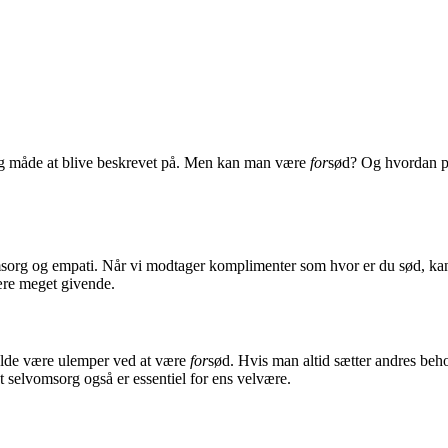
ig måde at blive beskrevet på. Men kan man være
for
sød? Og hvordan påv
 omsorg og empati. Når vi modtager komplimenter som hvor er du sød, kan
være meget givende.
lfælde være ulemper ved at være
for
sød. Hvis man altid sætter andres beho
 at selvomsorg også er essentiel for ens velvære.