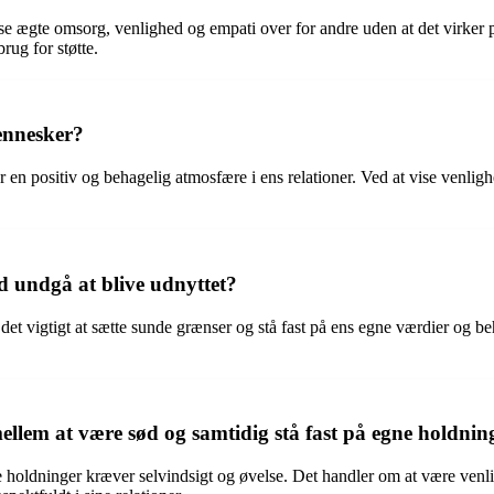
se ægte omsorg, venlighed og empati over for andre uden at det virker 
rug for støtte.
mennesker?
ber en positiv og behagelig atmosfære i ens relationer. Ved at vise ven
 undgå at blive udnyttet?
er det vigtigt at sætte sunde grænser og stå fast på ens egne værdier o
llem at være sød og samtidig stå fast på egne holdnin
ne holdninger kræver selvindsigt og øvelse. Det handler om at være ven