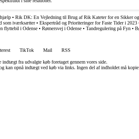
pektfuldt i sine relationer.
thjælp
•
Rik DK: En Vejledning til Brug af Rik Kateter for en Sikker o
d som iværksætter
•
Ekspertråd og Prioriteringer for Faste Tider i 2023
n flyttebil i Odense
•
Rømersvej i Odense
•
Tandregulering på Fyn
•
B
terest
TikTok
Mail
RSS
e indtægt fra udvalgte køb foretaget gennem vores side.
og kan opnå indtægt ved køb via links. Ingen del af indholdet må kopiere