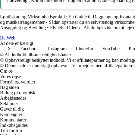
nødvendigt. Kommunikation er nøglen til at udtrykke sig klart og res
Løntilskud og Virksomhedspraktik: En Guide til Dagpenge og Kontan
og musikarrangementer
•
Sådan opstarter du en selvstændig virksomhe
Ansøgning og Bevilling
•
Flyttebil Odense: Alt du bør vide om at leje e
Bet
Web
At dele er kærligt
X
Facebook
Instagram
LinkedIn
YouTube
Pin
© Alt indhold tilhører rettighedshaver.
© Ophavsretligt beskyttet indhold. Vi er affiliatepartner og kan modtag
© Denne side er underlagt ophavsret. Vi arbejder med affiliatepartnere 
Om os
Vores rejse
Formål og værdier
Bag siden
Bidrag økonomisk
Arbejdssteder
Sektioner
Gaver til dig
Kampagner
Kommentarer
Indkøbsguides
Trin for trin