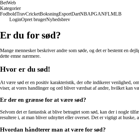
Bet
Web
Kategorier
Fodbold
Trav
Cricket
Boksning
Esport
Dart
NBA
PGA
NFL
MLB
Login
Opret bruger
Nyhedsbrev
Er du for sød?
Mange mennesker beskriver andre som søde, og det er bestemt en dejl
dette emne nærmere.
Hvor er du sød!
At være sød er en positiv karakteristik, der ofte indikerer venlighed,
viser, at vores handlinger og ord bliver værdsat af andre, hvilket kan 
Er der en grænse for at være sød?
Selvom det er fantastisk at blive betragtet som sød, kan der i nogle ti
resultere i, at man bliver udnyttet eller overset. Det er vigtigt at huske,
Hvordan håndterer man at være for sød?