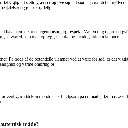
er det vigtigt at sætte grænser og øve sig i at sige nej, når det er nødven
ne følelser og ønsker tydeligt.
 at balancere det med egenomsorg og respekt. Vær venlig og omsorgsfuld
 og selvværd, kan man opbygge stærke og meningsfulde relationer.
oner. På trods af de potentielle ulemper ved at være for sød, er det vig
venlighed og varme omkring os.
lt for venlig, imødekommende eller hjælpsom på en måde, der måske virk
r.
 autentisk måde?