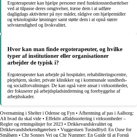
Ergoterapeuter kan hjælpe personer med funktionsnedsættelser
ved at tilpasse deres omgivelser, træne dem i at udføre
dagligdags aktiviteter på nye måder, rådgive om hjælpemidler
og teknologiske løsninger samt støtte dem i at opnå større
selvstændighed og livskvalitet.
Hvor kan man finde ergoterapeuter, og hvilke
typer af institutioner eller organisationer
arbejder de typisk i?
Ergoterapeuter kan arbejde på hospitaler, rehabiliteringscentre,
plejehjem, skoler, private klinikker og i kommunale sundheds-
og socialforvaltninger. De kan også være ansat i virksomheder,
der fokuserer på arbejdspladsindretning og forebyggelse af
arbejdsskader.
Overnatning i Shelter i Odense og Fyn
•
Afhentning af pas i Aalborg:
Alt hvad du skal vide
•
Effektiv affaldssortering i virksomheder –
Regler og retningslinjer for 2023
•
Drikkevandskvalitet og
Drikkevandsbekendtgørelsen
•
Vuggestuen Tusindfryd: En Oase for
Småbørn
•
Chr Sonnes Vej og Chr Nummer: En Guide til at Forstå