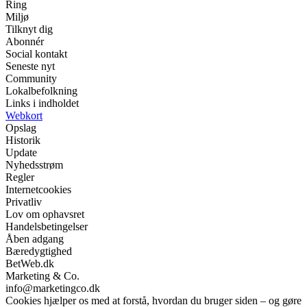
Ring
Miljø
Tilknyt dig
Abonnér
Social kontakt
Seneste nyt
Community
Lokalbefolkning
Links i indholdet
Webkort
Opslag
Historik
Update
Nyhedsstrøm
Regler
Internetcookies
Privatliv
Lov om ophavsret
Handelsbetingelser
Åben adgang
Bæredygtighed
BetWeb.dk
Marketing & Co.
info@marketingco.dk
Cookies hjælper os med at forstå, hvordan du bruger siden – og gøre