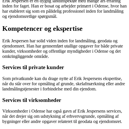
Erik Jespersen er en dygtig landinspektør med mange års erfaring
inden for faget. Han er bosat og arbejder primært i Odense, hvor han
har etableret sig som en pålidelig professionel inden for landmåling
og ejendomsretlige spørgsmål.
Kompetencer og ekspertise
Erik Jespersen har solid viden inden for landmåling, geodata og
ejendomsret. Han har gennemført utallige opgaver for både private
kunder, virksomheder og offentlige myndigheder i Odense og det
omkringliggende område.
Services til private kunder
Som privatkunde kan du drage nytte af Erik Jespersens ekspertise,
når du står over for opmåling af grunde, skelafmærkning eller andre
landmålingstjenester i forbindelse med din ejendom.
Services til virksomheder
Virksomheder i Odense har også gavn af Erik Jespersens services,
når det drejer sig om udstykning af erhvervsgrunde, opmåling af
bygninger eller andre opgaver relateret til geodata og ejendomsret.