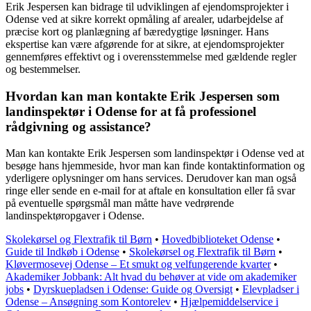
Erik Jespersen kan bidrage til udviklingen af ejendomsprojekter i
Odense ved at sikre korrekt opmåling af arealer, udarbejdelse af
præcise kort og planlægning af bæredygtige løsninger. Hans
ekspertise kan være afgørende for at sikre, at ejendomsprojekter
gennemføres effektivt og i overensstemmelse med gældende regler
og bestemmelser.
Hvordan kan man kontakte Erik Jespersen som
landinspektør i Odense for at få professionel
rådgivning og assistance?
Man kan kontakte Erik Jespersen som landinspektør i Odense ved at
besøge hans hjemmeside, hvor man kan finde kontaktinformation og
yderligere oplysninger om hans services. Derudover kan man også
ringe eller sende en e-mail for at aftale en konsultation eller få svar
på eventuelle spørgsmål man måtte have vedrørende
landinspektøropgaver i Odense.
Skolekørsel og Flextrafik til Børn
•
Hovedbiblioteket Odense
•
Guide til Indkøb i Odense
•
Skolekørsel og Flextrafik til Børn
•
Kløvermosevej Odense – Et smukt og velfungerende kvarter
•
Akademiker Jobbank: Alt hvad du behøver at vide om akademiker
jobs
•
Dyrskuepladsen i Odense: Guide og Oversigt
•
Elevpladser i
Odense – Ansøgning som Kontorelev
•
Hjælpemiddelservice i