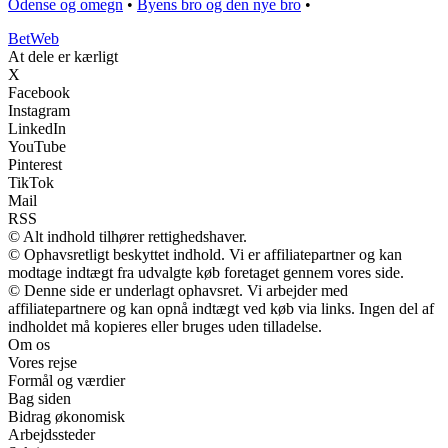
Odense og omegn
•
Byens bro og den nye bro
•
Bet
Web
At dele er kærligt
X
Facebook
Instagram
LinkedIn
YouTube
Pinterest
TikTok
Mail
RSS
© Alt indhold tilhører rettighedshaver.
© Ophavsretligt beskyttet indhold. Vi er affiliatepartner og kan
modtage indtægt fra udvalgte køb foretaget gennem vores side.
© Denne side er underlagt ophavsret. Vi arbejder med
affiliatepartnere og kan opnå indtægt ved køb via links. Ingen del af
indholdet må kopieres eller bruges uden tilladelse.
Om os
Vores rejse
Formål og værdier
Bag siden
Bidrag økonomisk
Arbejdssteder