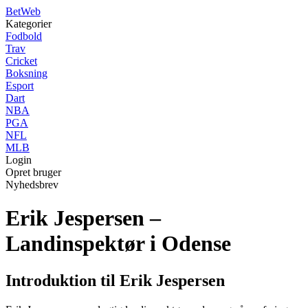
Bet
Web
Kategorier
Fodbold
Trav
Cricket
Boksning
Esport
Dart
NBA
PGA
NFL
MLB
Login
Opret bruger
Nyhedsbrev
Erik Jespersen –
Landinspektør i Odense
Introduktion til Erik Jespersen