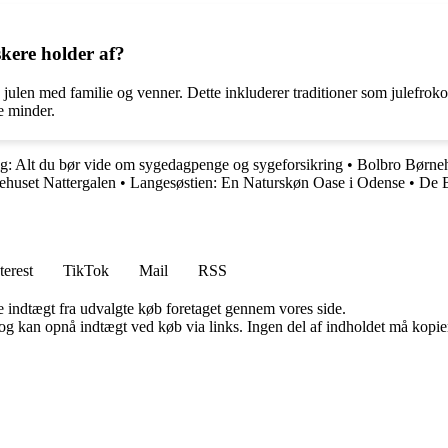
kere holder af?
 julen med familie og venner. Dette inkluderer traditioner som julefroko
e minder.
: Alt du bør vide om sygedagpenge og sygeforsikring
•
Bolbro Børneh
ehuset Nattergalen
•
Langesøstien: En Naturskøn Oase i Odense
•
De B
terest
TikTok
Mail
RSS
e indtægt fra udvalgte køb foretaget gennem vores side.
og kan opnå indtægt ved køb via links. Ingen del af indholdet må kopiere