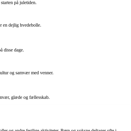
starten på juletiden.
r en dejlig hvedebolle.
å disse dage.
kultur og samvær med venner.
samvær, glæde og fællesskab.
ller og andre festlige aktiviteter. Børn og voksne deltager ofte i