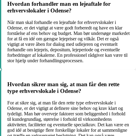
Hvordan forhandler man en lejeaftale for
erhvervslokaler i Odense?
Når man skal forhandle en lejeaftale for erhvervslokaler i
Odense, er det vigtigt at være godt forberedt og have en klar
forståelse af ens behov og budget. Man bør undersøge markedet
for at få en idé om gængse lejepriser og vilkår. Det er også
vigtigt at være åben for dialog med udlejeren og eventuelt
forhandle om lejepris, depositum, lejeperiode og eventuelle
forbedringer af lokalerne. En professionel rådgiver kan være til
stor hjælp under forhandlingsprocessen.
Hvordan sikrer man sig, at man får den rette
type erhvervslokale i Odense?
For at sikre sig, at man får den rette type erhvervslokale i
Odense, er det vigtigt at definere sine behov og krav klart og
tydeligt. Man bør overveje faktorer som beliggenhed i forhold
til kundegrundlag, størrelse i forhold til virksomhedens
aktiviteter, faciliteter og eventuelle specialkrav. Det kan være en
god idé at besigtige flere forskellige lokaler for at sammenligne
og træffe en velovervejet beslutning. Det kan også være