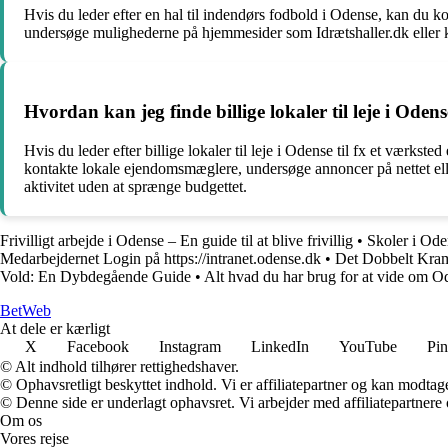
Hvis du leder efter en hal til indendørs fodbold i Odense, kan du kont
undersøge mulighederne på hjemmesider som Idrætshaller.dk eller ko
Hvordan kan jeg finde billige lokaler til leje i Odens
Hvis du leder efter billige lokaler til leje i Odense til fx et værkst
kontakte lokale ejendomsmæglere, undersøge annoncer på nettet eller
aktivitet uden at sprænge budgettet.
Frivilligt arbejde i Odense – En guide til at blive frivillig
•
Skoler i Oden
Medarbejdernet Login på https://intranet.odense.dk
•
Det Dobbelt Kra
Vold: En Dybdegående Guide
•
Alt hvad du har brug for at vide om
Bet
Web
At dele er kærligt
X
Facebook
Instagram
LinkedIn
YouTube
Pin
© Alt indhold tilhører rettighedshaver.
© Ophavsretligt beskyttet indhold. Vi er affiliatepartner og kan modtag
© Denne side er underlagt ophavsret. Vi arbejder med affiliatepartnere 
Om os
Vores rejse