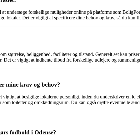
 med at undersøge forskellige muligheder online på platforme som BoligP
lokaler. Det er vigtigt at specificere dine behov og krav, så du kan find
som størrelse, beliggenhed, faciliteter og tilstand. Generelt set kan pris
er. Det er vigtigt at indhente tilbud fra forskellige udlejere og sammenlig
der mine krav og behov?
et vigtigt at besigtige lokalerne personligt, inden du underskriver en l
er som toiletter og omklædningsrum. Du kan også drøfte eventuelle ændring
ndørs fodbold i Odense?