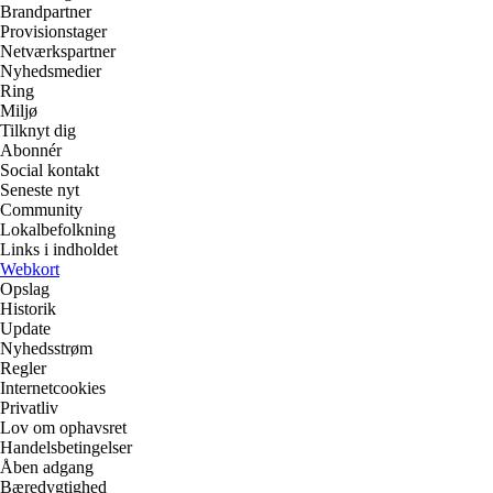
Brandpartner
Provisionstager
Netværkspartner
Nyhedsmedier
Ring
Miljø
Tilknyt dig
Abonnér
Social kontakt
Seneste nyt
Community
Lokalbefolkning
Links i indholdet
Webkort
Opslag
Historik
Update
Nyhedsstrøm
Regler
Internetcookies
Privatliv
Lov om ophavsret
Handelsbetingelser
Åben adgang
Bæredygtighed