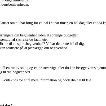
ummelige indretning.
vidensbegivenheder.
. Uanset om du har brug for en hal i et par timer, en hel dag eller endd
n arrangere din begivenhed uden at sprænge budgettet.
ængigt af størrelse og faciliteter.
ane til en sportsbegivenhed? Vi har den rette hal til dig.
u kan fokusere på at planlægge din begivenhed.
 at få en rundvisning og en prisoversigt, eller du kan besøge vores hjem
ing til din begivenhed.
 Kontakt os for at få mere information og book din hal til leje.
mrådet?