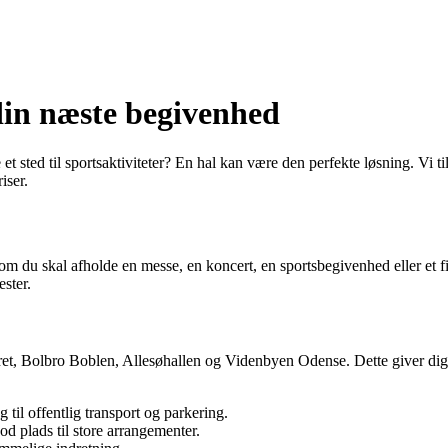
l din næste begivenhed
 sted til sportsaktiviteter? En hal kan være den perfekte løsning. Vi tilby
iser.
om du skal afholde en messe, en koncert, en sportsbegivenhed eller et fir
ester.
tret, Bolbro Boblen, Allesøhallen og Videnbyen Odense. Dette giver dig 
til offentlig transport og parkering.
d plads til store arrangementer.