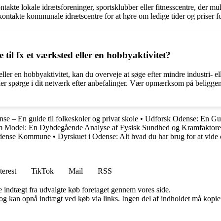
akte lokale idrætsforeninger, sportsklubber eller fitnesscentre, der mulig
ntakte kommunale idrætscentre for at høre om ledige tider og priser fo
e til fx et værksted eller en hobbyaktivitet?
ed eller en hobbyaktivitet, kan du overveje at søge efter mindre industri-
 spørge i dit netværk efter anbefalinger. Vær opmærksom på beliggenhed,
se – En guide til folkeskoler og privat skole
•
Udforsk Odense: En Guid
m Model: En Dybdegående Analyse af Fysisk Sundhed og Kramfaktore
 Odense Kommune
•
Dyrskuet i Odense: Alt hvad du har brug for at vi
terest
TikTok
Mail
RSS
e indtægt fra udvalgte køb foretaget gennem vores side.
og kan opnå indtægt ved køb via links. Ingen del af indholdet må kopiere