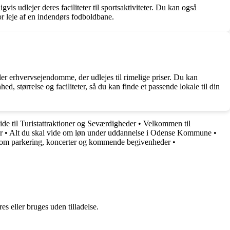
vis udlejer deres faciliteter til sportsaktiviteter. Du kan også
r leje af en indendørs fodboldbane.
 eller erhvervsejendomme, der udlejes til rimelige priser. Du kan
 størrelse og faciliteter, så du kan finde et passende lokale til din
e til Turistattraktioner og Seværdigheder
•
Velkommen til
r
•
Alt du skal vide om løn under uddannelse i Odense Kommune
•
de om parkering, koncerter og kommende begivenheder
•
s eller bruges uden tilladelse.