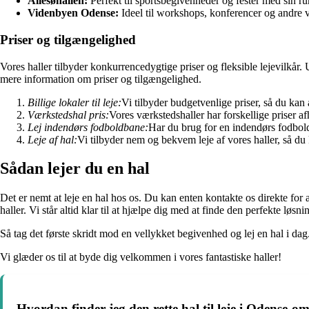
Allesøhallen:
Perfekt til sportsbegivenheder og fester med sin r
Videnbyen Odense:
Ideel til workshops, konferencer og andre 
Priser og tilgængelighed
Vores haller tilbyder konkurrencedygtige priser og fleksible lejevilkår
mere information om priser og tilgængelighed.
Billige lokaler til leje:
Vi tilbyder budgetvenlige priser, så du ka
Værkstedshal pris:
Vores værkstedshaller har forskellige priser afh
Lej indendørs fodboldbane:
Har du brug for en indendørs fodboldb
Leje af hal:
Vi tilbyder nem og bekvem leje af vores haller, så d
Sådan lejer du en hal
Det er nemt at leje en hal hos os. Du kan enten kontakte os direkte for
haller. Vi står altid klar til at hjælpe dig med at finde den perfekte løsn
Så tag det første skridt mod en vellykket begivenhed og lej en hal i dag.
Vi glæder os til at byde dig velkommen i vores fantastiske haller!
Hvordan finder jeg den rette hal til leje i Odense-o