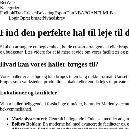
Bet
Web
Kategorier
Fodbold
Trav
Cricket
Boksning
Esport
Dart
NBA
PGA
NFL
MLB
Login
Opret bruger
Nyhedsbrev
Find den perfekte hal til leje ti
Skal du arrangere en begivenhed, holde et stort arrangement eller bruge et
og budgetter. Læs videre for at få mere at vide om vores faciliteter og pr
Hvad kan vores haller bruges til?
Vores haller er alsidige og kan bruges til en lang række formål. Uanset 
bruges som værksteder, produktionslokaler eller endda lejes til private f
Lokationer og faciliteter
Vi har haller beliggende i forskellige områder, herunder Marienlystcen
bekvemmelighed.
Marienlystcentret:
Centralt beliggende i Odense, med let adgang 
Bolbro Boblen:
En moderne hal med avancerede faciliteter og go