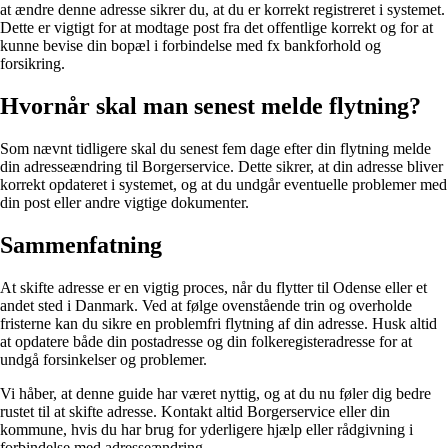
at ændre denne adresse sikrer du, at du er korrekt registreret i systemet.
Dette er vigtigt for at modtage post fra det offentlige korrekt og for at
kunne bevise din bopæl i forbindelse med fx bankforhold og
forsikring.
Hvornår skal man senest melde flytning?
Som nævnt tidligere skal du senest fem dage efter din flytning melde
din adresseændring til Borgerservice. Dette sikrer, at din adresse bliver
korrekt opdateret i systemet, og at du undgår eventuelle problemer med
din post eller andre vigtige dokumenter.
Sammenfatning
At skifte adresse er en vigtig proces, når du flytter til Odense eller et
andet sted i Danmark. Ved at følge ovenstående trin og overholde
fristerne kan du sikre en problemfri flytning af din adresse. Husk altid
at opdatere både din postadresse og din folkeregisteradresse for at
undgå forsinkelser og problemer.
Vi håber, at denne guide har været nyttig, og at du nu føler dig bedre
rustet til at skifte adresse. Kontakt altid Borgerservice eller din
kommune, hvis du har brug for yderligere hjælp eller rådgivning i
forbindelse med adresseændring.