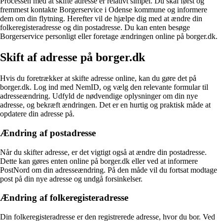
Processen med at skifte adresse er relativt simpel. Du skal først og
fremmest kontakte Borgerservice i Odense kommune og informere
dem om din flytning. Herefter vil de hjælpe dig med at ændre din
folkeregisteradresse og din postadresse. Du kan enten besøge
Borgerservice personligt eller foretage ændringen online på borger.dk.
Skift af adresse på borger.dk
Hvis du foretrækker at skifte adresse online, kan du gøre det på
borger.dk. Log ind med NemID, og vælg den relevante formular til
adresseændring. Udfyld de nødvendige oplysninger om din nye
adresse, og bekræft ændringen. Det er en hurtig og praktisk måde at
opdatere din adresse på.
Ændring af postadresse
Når du skifter adresse, er det vigtigt også at ændre din postadresse.
Dette kan gøres enten online på borger.dk eller ved at informere
PostNord om din adresseændring. På den måde vil du fortsat modtage
post på din nye adresse og undgå forsinkelser.
Ændring af folkeregisteradresse
Din folkeregisteradresse er den registrerede adresse, hvor du bor. Ved