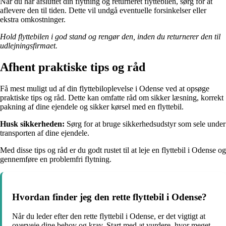
Når du har afsluttet din flytning og returneret flyttebilen, sørg for at
aflevere den til tiden. Dette vil undgå eventuelle forsinkelser eller
ekstra omkostninger.
Hold flyttebilen i god stand og rengør den, inden du returnerer den til
udlejningsfirmaet.
Afhent praktiske tips og råd
Få mest muligt ud af din flyttebiloplevelse i Odense ved at opsøge
praktiske tips og råd. Dette kan omfatte råd om sikker læsning, korrekt
pakning af dine ejendele og sikker kørsel med en flyttebil.
Husk sikkerheden:
Sørg for at bruge sikkerhedsudstyr som sele under
transporten af dine ejendele.
Med disse tips og råd er du godt rustet til at leje en flyttebil i Odense og
gennemføre en problemfri flytning.
Hvordan finder jeg den rette flyttebil i Odense?
Når du leder efter den rette flyttebil i Odense, er det vigtigt at
overveje dine behov og krav. Start med at vurdere, hvor meget