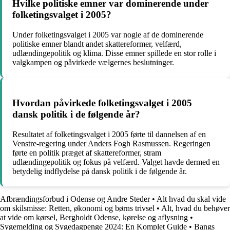
Hvilke politiske emner var dominerende under
folketingsvalget i 2005?
Under folketingsvalget i 2005 var nogle af de dominerende
politiske emner blandt andet skattereformer, velfærd,
udlændingepolitik og klima. Disse emner spillede en stor rolle i
valgkampen og påvirkede vælgernes beslutninger.
Hvordan påvirkede folketingsvalget i 2005
dansk politik i de følgende år?
Resultatet af folketingsvalget i 2005 førte til dannelsen af en
Venstre-regering under Anders Fogh Rasmussen. Regeringen
førte en politik præget af skattereformer, stram
udlændingepolitik og fokus på velfærd. Valget havde dermed en
betydelig indflydelse på dansk politik i de følgende år.
Afbrændingsforbud i Odense og Andre Steder
•
Alt hvad du skal vide
om skilsmisse: Retten, økonomi og børns trivsel
•
Alt, hvad du behøver
at vide om kørsel, Bergholdt Odense, kørelse og aflysning
•
Sygemelding og Sygedagpenge 2024: En Komplet Guide
•
Bangs