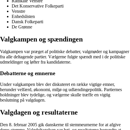
Radikale Venstre
Det Konservative Folkeparti
Venstre
Enhedslisten
Dansk Folkeparti
De Grønne
Valgkampen og spændingen
Valgkampen var præget af politiske debatter, valgmøder og kampagner
fra alle deltagende partier. Vælgerne fulgte spændt med i de politiske
udmeldinger og løfter fra kandidaterne.
Debatterne og emnerne
Under valgkampen blev der diskuteret en række vigtige emner,
herunder velfærd, økonomi, miljø og udlændingepolitik. Partiernes
holdninger blev tydelige, og vælgerne skulle træffe en vigtig
beslutning på valgdagen.
Valgdagen og resultaterne
Den 8. februar 2005 gik danskerne til stemmeurnerne for at afgive
deres stemme. Valgdeltagelsen var høj, og resultaterne begyndte at