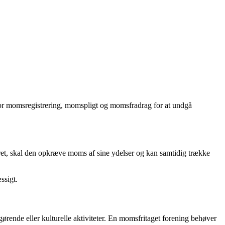
 for momsregistrering, momspligt og momsfradrag for at undgå
ret, skal den opkræve moms af sine ydelser og kan samtidig trække
ssigt.
ørende eller kulturelle aktiviteter. En momsfritaget forening behøver