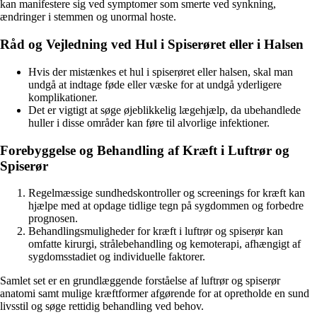
kan manifestere sig ved symptomer som smerte ved synkning,
ændringer i stemmen og unormal hoste.
Råd og Vejledning ved Hul i Spiserøret eller i Halsen
Hvis der mistænkes et hul i spiserøret eller halsen, skal man
undgå at indtage føde eller væske for at undgå yderligere
komplikationer.
Det er vigtigt at søge øjeblikkelig lægehjælp, da ubehandlede
huller i disse områder kan føre til alvorlige infektioner.
Forebyggelse og Behandling af Kræft i Luftrør og
Spiserør
Regelmæssige sundhedskontroller og screenings for kræft kan
hjælpe med at opdage tidlige tegn på sygdommen og forbedre
prognosen.
Behandlingsmuligheder for kræft i luftrør og spiserør kan
omfatte kirurgi, strålebehandling og kemoterapi, afhængigt af
sygdomsstadiet og individuelle faktorer.
Samlet set er en grundlæggende forståelse af luftrør og spiserør
anatomi samt mulige kræftformer afgørende for at opretholde en sund
livsstil og søge rettidig behandling ved behov.