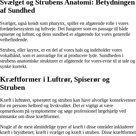
Svælget og Strubens Anatomi: Betydningen
af Sundhed
Svælget, også kendt som pharynx, spiller en afgørende rolle i vores
fordøjelsessystem og luftveje. Det fungerer som en passage til både
spiserør og luftrør, og dens sundhed er afgørende for vores generelle
velbefindende.
Struben, eller larynx, er en del af vores hals og indeholder vores
vokalbånd, som er ansvarlige for at producere lyde. Sundheden i
strubens anatomiske strukturer er afgørende for vores evne til at tale og
synke korrekt.
Kræftformer i Luftrør, Spiserør og
Struben
Kræft i luftrøret, spiserøret og struben kan have alvorlige konsekvenser
for en persons helbred og livskvalitet. Det er vigtigt at være
opmærksom på symptomerne og søge professionel lægehjælp ved
mistanke om disse kræftformer.
Nogle af de mest almindelige typer af kræft i disse områder inkluderer
kræft i brystbenet, kræft i svælget og kræft i struben. Disse kræftformer