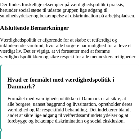
Der findes forskellige eksempler på værdighedspolitik i praksis,
herunder social støtte til udsatte grupper, lige adgang til
sundhedsydelser og bekæmpelse af diskrimination på arbejdspladsen.
Afsluttende Bemærkninger
Værdighedspolitik er afgørende for at skabe et retfærdigt og
inkluderende samfund, hvor alle borgere har mulighed for at leve et
værdigt liv. Det er vigtigt, at vi fortsætter med at fremme
værdighedspolitikken og sikre respekt for alle menneskers rettigheder.
Hvad er formålet med værdighedspolitik i
Danmark?
Formålet med værdighedspolitikken i Danmark er at sikre, at
alle borgere, uanset baggrund og livssituation, opretholder deres
værdighed og får respektfuld behandling. Det indebærer blandt
andet at sikre lige adgang til velfærdssamfundets ydelser og at
forebygge og bekæmpe diskrimination og social eksklusion.