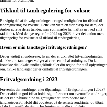
rammer for ordningen.
Tilskud til tandregulering for voksne
En vigtig del af fritvalgsordningen er også muligheden for tilskud til
tandregulering for voksne. Dette kan være en stor hjælp for dem, der
ønsker at rette deres tænder, men som måske har haft svært ved at få
råd til det. Med de nye regler for 2022 og 2023 bliver det endnu mere
tilgængeligt for voksne at få tilskud til tandregulering.
Hvem er min tandlæge i fritvalgsordningen?
Det er vigtigt at undersøge, hvem der er tilknyttet fritvalgsordningen,
da ikke alle tandlæger vælger at være en del af ordningen. Du kan
kontakte din lokale tandlægeklinik eller din region for at få oplysninger
om, hvilke tandlæger der er omfattet af fritvalgsordningen.
Fritvalgsordning i 2023
Forventes der ændringer eller tilpasninger i fritvalgsordningen i 2023?
Det er altid en god idé at holde sig informeret om eventuelle ændringer,
da det kan påvirke dine valgmuligheder i forbindelse med
tandlægebesøg. Hold dig opdateret på de seneste ændringer og tiltag,
så du kan træffe de rigtige beslutninger om din tandpleje.