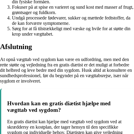
din fysiske formåen.
Fokuser på at spise en varieret og sund kost med masser af frugt,
grøntsager og fuldkorn.
Undgå processede fødevarer, sukker og mættede fedtstoffer, da
de kan forværre symptomerne.
Sørg for at få tilstrækkeligt med væske og hvile for at støtte din
krop under vægttabet.
Afslutning
At opnå vægttab ved sygdom kan være en udfordring, men med den
rette støtte og vejledning fra en gratis diætist er det muligt at forbedre
dit helbred og leve bedre med din sygdom. Husk altid at konsultere en
sundhedsprofessionel, før du begynder på en vægttabsrejse, især når
sygdom er involveret.
Hvordan kan en gratis diætist hjælpe med
vægttab ved sygdom?
En gratis diætist kan hjælpe med vægttab ved sygdom ved at
skræddersy en kostplan, der tager hensyn til den specifikke
sygdom og individuelle behov. Diætisten kan give vejledning