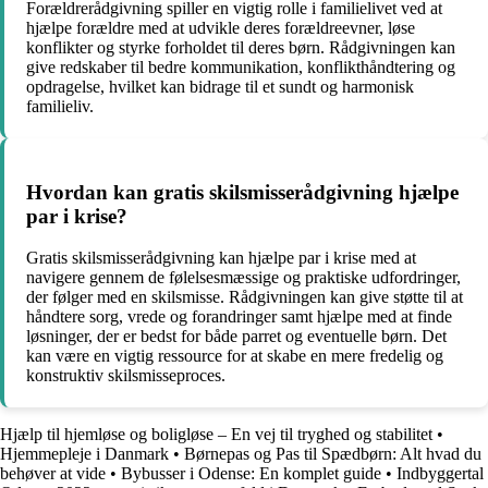
Forældrerådgivning spiller en vigtig rolle i familielivet ved at
hjælpe forældre med at udvikle deres forældreevner, løse
konflikter og styrke forholdet til deres børn. Rådgivningen kan
give redskaber til bedre kommunikation, konflikthåndtering og
opdragelse, hvilket kan bidrage til et sundt og harmonisk
familieliv.
Hvordan kan gratis skilsmisserådgivning hjælpe
par i krise?
Gratis skilsmisserådgivning kan hjælpe par i krise med at
navigere gennem de følelsesmæssige og praktiske udfordringer,
der følger med en skilsmisse. Rådgivningen kan give støtte til at
håndtere sorg, vrede og forandringer samt hjælpe med at finde
løsninger, der er bedst for både parret og eventuelle børn. Det
kan være en vigtig ressource for at skabe en mere fredelig og
konstruktiv skilsmisseproces.
Hjælp til hjemløse og boligløse – En vej til tryghed og stabilitet
•
Hjemmepleje i Danmark
•
Børnepas og Pas til Spædbørn: Alt hvad du
behøver at vide
•
Bybusser i Odense: En komplet guide
•
Indbyggertal