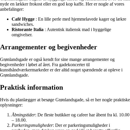
nyde en lækker frokost eller en god kop kaffe. Her er nogle af vores
anbefalinger:
Café Hygge
: En lille perle med hjemmelavede kager og lækre
sandwiches.
Ristorante Italia
: Autentisk italiensk mad i hyggelige
omgivelser.
Arrangementer og begivenheder
Grønlandsgade er også kendt for sine mange arrangementer og
begivenheder i løbet af året. Fra gadekoncerter til
kunsthåndværkermarkeder er der altid noget spændende at opleve i
Grønlandsgade.
Praktisk information
Hvis du planlægger at besøge Grønlandsgade, så er her nogle praktiske
oplysninger:
Åbningstider
: De fleste butikker og cafeer har åbent fra kl. 10.00
– 18.00.
Parkeringsmuligheder
: Der er parkeringsmuligheder i