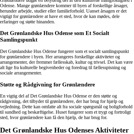
Grønlændere udgør en betydelig del af den kulturelle mangfoldighed i
Odense. Mange grønlændere kommer til byen af forskellige årsager,
herunder arbejde, studier eller familieforhold. Uanset årsagen er det
vigtigt for grønlændere at have et sted, hvor de kan mødes, dele
erfaringer og støtte hinanden.
Det Grønlandske Hus Odense som Et Socialt
Samlingspunkt
Det Grønlandske Hus Odense fungerer som et socialt samlingspunkt
for grønlændere i byen. Her arrangeres forskellige aktiviteter og
arrangementer, der fremmer fællesskab, kultur og trivsel. Det kan være
alt lige fra kulturelle begivenheder og foredrag til fællesspisning og
sociale arrangementer.
Støtte og Rådgivning for Grønlændere
En vigtig del af Det Grønlandske Hus Odense er den støtte og
rådgivning, det tilbyder til grønlændere, der har brug for hjælp og
vejledning. Dette kan omfatte alt fra sociale spørgsmål og boligforhold
til sundhed og beskæftigelse. Huset fungerer som et trygt og fortroligt
sted, hvor grønlændere kan få den hjælp, de har brug for.
Det Grønlandske Hus Odenses Aktiviteter