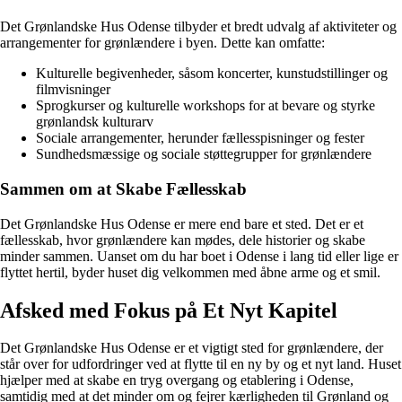
Det Grønlandske Hus Odense tilbyder et bredt udvalg af aktiviteter og
arrangementer for grønlændere i byen. Dette kan omfatte:
Kulturelle begivenheder, såsom koncerter, kunstudstillinger og
filmvisninger
Sprogkurser og kulturelle workshops for at bevare og styrke
grønlandsk kulturarv
Sociale arrangementer, herunder fællesspisninger og fester
Sundhedsmæssige og sociale støttegrupper for grønlændere
Sammen om at Skabe Fællesskab
Det Grønlandske Hus Odense er mere end bare et sted. Det er et
fællesskab, hvor grønlændere kan mødes, dele historier og skabe
minder sammen. Uanset om du har boet i Odense i lang tid eller lige er
flyttet hertil, byder huset dig velkommen med åbne arme og et smil.
Afsked med Fokus på Et Nyt Kapitel
Det Grønlandske Hus Odense er et vigtigt sted for grønlændere, der
står over for udfordringer ved at flytte til en ny by og et nyt land. Huset
hjælper med at skabe en tryg overgang og etablering i Odense,
samtidig med at det minder om og fejrer kærligheden til Grønland og