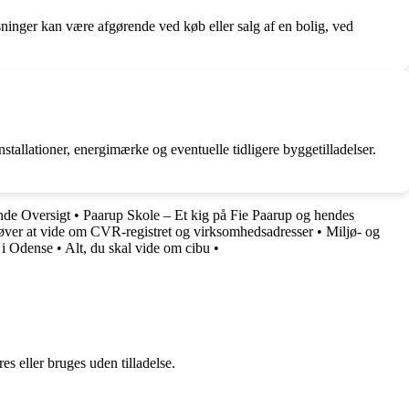
ysninger kan være afgørende ved køb eller salg af en bolig, ved
tallationer, energimærke og eventuelle tidligere byggetilladelser.
de Oversigt
•
Paarup Skole – Et kig på Fie Paarup og hendes
øver at vide om CVR-registret og virksomhedsadresser
•
Miljø- og
 i Odense
•
Alt, du skal vide om cibu
•
s eller bruges uden tilladelse.