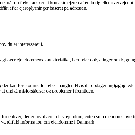
 når du f.eks. ønsker at kontakte ejeren af en bolig eller overvejer a
ikt efter ejeroplysninger baseret på adressen.
m, du er interesseret i.
rsigt over ejendommens karakteristika, herunder oplysninger om bygnin
 og der kan forekomme fejl eller mangler. Hvis du opdager unøjagtigh
r at undgå misforståelser og problemer i fremtiden.
r enhver, der er involveret i fast ejendom, enten som ejendomsinvestor
til værdifuld information om ejendomme i Danmark.