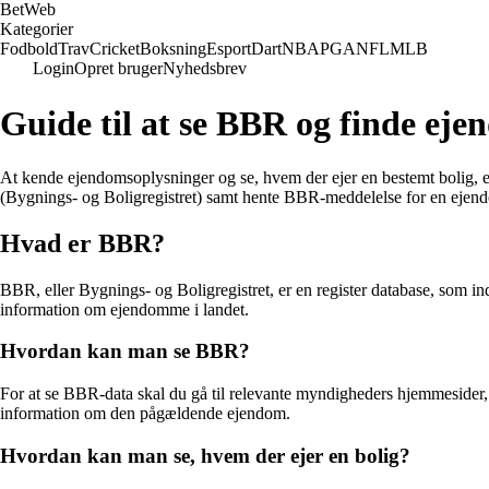
Bet
Web
Kategorier
Fodbold
Trav
Cricket
Boksning
Esport
Dart
NBA
PGA
NFL
MLB
Login
Opret bruger
Nyhedsbrev
Guide til at se BBR og finde ej
At kende ejendomsoplysninger og se, hvem der ejer en bestemt bolig, e
(Bygnings- og Boligregistret) samt hente BBR-meddelelse for en ejen
Hvad er BBR?
BBR, eller Bygnings- og Boligregistret, er en register database, som in
information om ejendomme i landet.
Hvordan kan man se BBR?
For at se BBR-data skal du gå til relevante myndigheders hjemmesider
information om den pågældende ejendom.
Hvordan kan man se, hvem der ejer en bolig?