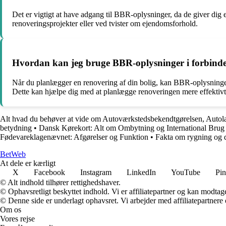
Det er vigtigt at have adgang til BBR-oplysninger, da de giver dig e
renoveringsprojekter eller ved tvister om ejendomsforhold.
Hvordan kan jeg bruge BBR-oplysninger i forbindel
Når du planlægger en renovering af din bolig, kan BBR-oplysninger v
Dette kan hjælpe dig med at planlægge renoveringen mere effektiv
Alt hvad du behøver at vide om Autoværkstedsbekendtgørelsen, Autol
betydning
•
Dansk Kørekort: Alt om Ombytning og International Brug
Fødevareklagenævnet: Afgørelser og Funktion
•
Fakta om rygning og 
Bet
Web
At dele er kærligt
X
Facebook
Instagram
LinkedIn
YouTube
Pin
© Alt indhold tilhører rettighedshaver.
© Ophavsretligt beskyttet indhold. Vi er affiliatepartner og kan modtag
© Denne side er underlagt ophavsret. Vi arbejder med affiliatepartnere 
Om os
Vores rejse