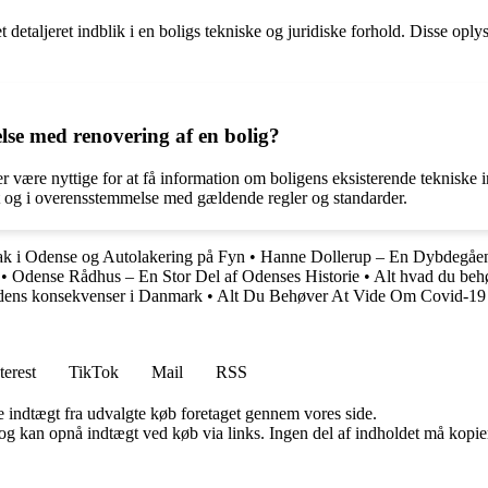
t detaljeret indblik i en boligs tekniske og juridiske forhold. Disse opl
se med renovering af en bolig?
ære nyttige for at få information om boligens eksisterende tekniske ins
t og i overensstemmelse med gældende regler og standarder.
ak i Odense og Autolakering på Fyn
•
Hanne Dollerup – En Dybdegåen
•
Odense Rådhus – En Stor Del af Odenses Historie
•
Alt hvad du beh
dens konsekvenser i Danmark
•
Alt Du Behøver At Vide Om Covid-19
terest
TikTok
Mail
RSS
e indtægt fra udvalgte køb foretaget gennem vores side.
og kan opnå indtægt ved køb via links. Ingen del af indholdet må kopiere