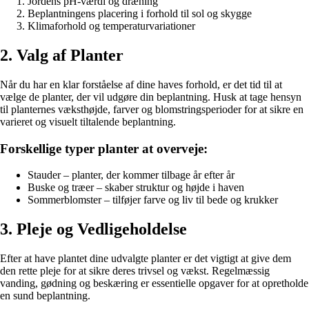
Jordens pH-værdi og dræning
Beplantningens placering i forhold til sol og skygge
Klimaforhold og temperaturvariationer
2. Valg af Planter
Når du har en klar forståelse af dine haves forhold, er det tid til at
vælge de planter, der vil udgøre din beplantning. Husk at tage hensyn
til planternes væksthøjde, farver og blomstringsperioder for at sikre en
varieret og visuelt tiltalende beplantning.
Forskellige typer planter at overveje:
Stauder – planter, der kommer tilbage år efter år
Buske og træer – skaber struktur og højde i haven
Sommerblomster – tilføjer farve og liv til bede og krukker
3. Pleje og Vedligeholdelse
Efter at have plantet dine udvalgte planter er det vigtigt at give dem
den rette pleje for at sikre deres trivsel og vækst. Regelmæssig
vanding, gødning og beskæring er essentielle opgaver for at opretholde
en sund beplantning.