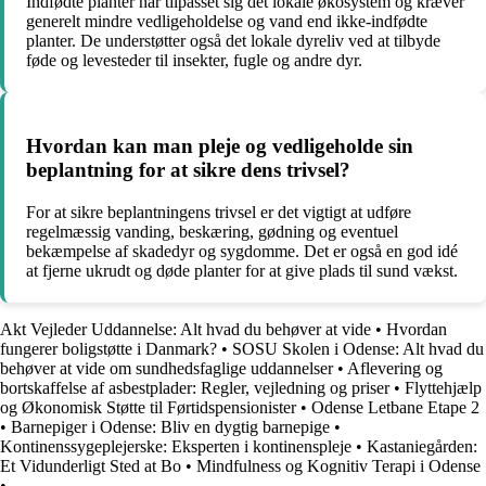
Indfødte planter har tilpasset sig det lokale økosystem og kræver
generelt mindre vedligeholdelse og vand end ikke-indfødte
planter. De understøtter også det lokale dyreliv ved at tilbyde
føde og levesteder til insekter, fugle og andre dyr.
Hvordan kan man pleje og vedligeholde sin
beplantning for at sikre dens trivsel?
For at sikre beplantningens trivsel er det vigtigt at udføre
regelmæssig vanding, beskæring, gødning og eventuel
bekæmpelse af skadedyr og sygdomme. Det er også en god idé
at fjerne ukrudt og døde planter for at give plads til sund vækst.
Akt Vejleder Uddannelse: Alt hvad du behøver at vide
•
Hvordan
fungerer boligstøtte i Danmark?
•
SOSU Skolen i Odense: Alt hvad du
behøver at vide om sundhedsfaglige uddannelser
•
Aflevering og
bortskaffelse af asbestplader: Regler, vejledning og priser
•
Flyttehjælp
og Økonomisk Støtte til Førtidspensionister
•
Odense Letbane Etape 2
•
Barnepiger i Odense: Bliv en dygtig barnepige
•
Kontinenssygeplejerske: Eksperten i kontinenspleje
•
Kastaniegården:
Et Vidunderligt Sted at Bo
•
Mindfulness og Kognitiv Terapi i Odense
•