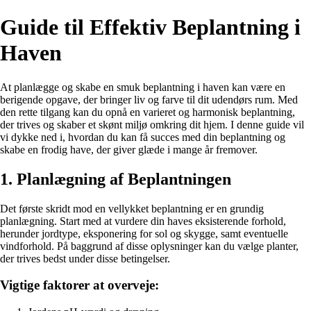
Guide til Effektiv Beplantning i
Haven
At planlægge og skabe en smuk beplantning i haven kan være en
berigende opgave, der bringer liv og farve til dit udendørs rum. Med
den rette tilgang kan du opnå en varieret og harmonisk beplantning,
der trives og skaber et skønt miljø omkring dit hjem. I denne guide vil
vi dykke ned i, hvordan du kan få succes med din beplantning og
skabe en frodig have, der giver glæde i mange år fremover.
1. Planlægning af Beplantningen
Det første skridt mod en vellykket beplantning er en grundig
planlægning. Start med at vurdere din haves eksisterende forhold,
herunder jordtype, eksponering for sol og skygge, samt eventuelle
vindforhold. På baggrund af disse oplysninger kan du vælge planter,
der trives bedst under disse betingelser.
Vigtige faktorer at overveje: