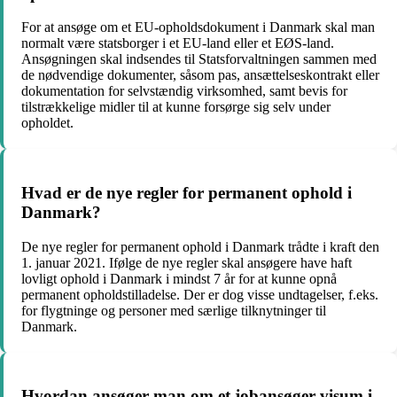
For at ansøge om et EU-opholdsdokument i Danmark skal man
normalt være statsborger i et EU-land eller et EØS-land.
Ansøgningen skal indsendes til Statsforvaltningen sammen med
de nødvendige dokumenter, såsom pas, ansættelseskontrakt eller
dokumentation for selvstændig virksomhed, samt bevis for
tilstrækkelige midler til at kunne forsørge sig selv under
opholdet.
Hvad er de nye regler for permanent ophold i
Danmark?
De nye regler for permanent ophold i Danmark trådte i kraft den
1. januar 2021. Ifølge de nye regler skal ansøgere have haft
lovligt ophold i Danmark i mindst 7 år for at kunne opnå
permanent opholdstilladelse. Der er dog visse undtagelser, f.eks.
for flygtninge og personer med særlige tilknytninger til
Danmark.
Hvordan ansøger man om et jobansøger visum i