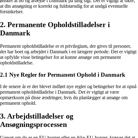
ønsker at bo og arbejde i Danmark på lang sigt. Det er vigtigt at sikre,
at din ansøgning er korrekt og fuldstændig for at undgå eventuelle
forsinkelser.
2. Permanente Opholdstilladelser i
Danmark
Permanent opholdstilladelse er et privilegium, der gives til personer,
der har boet og arbejdet i Danmark i en længere periode. Det er vigtigt
at opfylde visse betingelser for at kunne ansøge om permanent
opholdstilladelse.
2.1 Nye Regler for Permanent Ophold i Danmark
I de senere år er der blevet indført nye regler og betingelser for at opnå
permanent opholdstilladelse i Danmark. Det er vigtigt at være
opmærksom på disse ændringer, hvis du planlægger at ansøge om
permanent ophold.
3. Arbejdstilladelser og
Ansøgningsprocessen
Uanset om du er en EU-borger eller en ikke-EU-borger, kræver det at