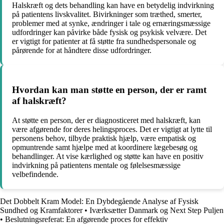
Halskræft og dets behandling kan have en betydelig indvirkning
på patientens livskvalitet. Bivirkninger som træthed, smerter,
problemer med at synke, ændringer i tale og ernæringsmæssige
udfordringer kan påvirke både fysisk og psykisk velvære. Det
er vigtigt for patienter at få støtte fra sundhedspersonale og
pårørende for at håndtere disse udfordringer.
Hvordan kan man støtte en person, der er ramt
af halskræft?
At støtte en person, der er diagnosticeret med halskræft, kan
være afgørende for deres helingsproces. Det er vigtigt at lytte til
personens behov, tilbyde praktisk hjælp, være empatisk og
opmuntrende samt hjælpe med at koordinere lægebesøg og
behandlinger. At vise kærlighed og støtte kan have en positiv
indvirkning på patientens mentale og følelsesmæssige
velbefindende.
Det Dobbelt Kram Model: En Dybdegående Analyse af Fysisk
Sundhed og Kramfaktorer
•
Iværksætter Danmark og Next Step Puljen
•
Beslutningsreferat: En afgørende proces for effektiv