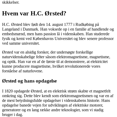
skikkelser.
Hvem var H.C. Ørsted?
H.C. Ørsted blev født den 14. august 1777 i Rudkøbing på
Langeland i Danmark. Han voksede op i en familie af handlende og
embedsmænd, men hans passion lå i videnskaben. Han studerede
fysik og kemi ved Københavns Universitet og blev senere professor
ved samme universitet.
Ørsted var en alsidig forsker, der undersøgte forskellige
naturvidenskabelige felter såsom elektromagnetisme, magnetisme,
og optik. Han var en af de første til at demonstrere, at elektricitet
kunne producere magnetisme, hvilket revolutionerede vores
forståelse af naturlovene.
Ørsted og hans opdagelse
I 1820 opdagede Ørsted, at en elektrisk strøm skabte et magnetfelt
omkring sig. Dette blev kendt som elektromagnetismen og var en af
de mest betydningsfulde opdagelser i videnskabens historie. Hans
opdagelse banede vejen for udviklingen af elektriske motorer,
generatorer og en lang række andre teknologier, som vi stadig
bruger i dag.