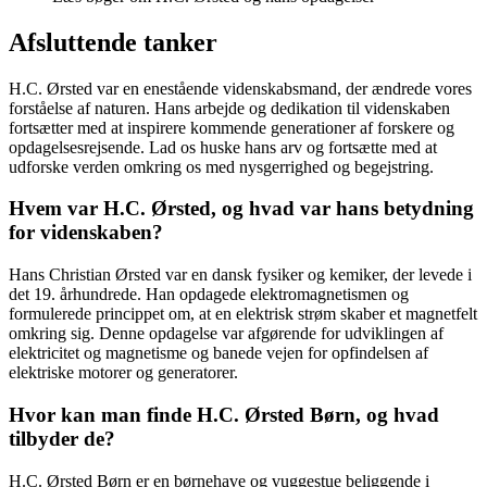
Afsluttende tanker
H.C. Ørsted var en enestående videnskabsmand, der ændrede vores
forståelse af naturen. Hans arbejde og dedikation til videnskaben
fortsætter med at inspirere kommende generationer af forskere og
opdagelsesrejsende. Lad os huske hans arv og fortsætte med at
udforske verden omkring os med nysgerrighed og begejstring.
Hvem var H.C. Ørsted, og hvad var hans betydning
for videnskaben?
Hans Christian Ørsted var en dansk fysiker og kemiker, der levede i
det 19. århundrede. Han opdagede elektromagnetismen og
formulerede princippet om, at en elektrisk strøm skaber et magnetfelt
omkring sig. Denne opdagelse var afgørende for udviklingen af
elektricitet og magnetisme og banede vejen for opfindelsen af
elektriske motorer og generatorer.
Hvor kan man finde H.C. Ørsted Børn, og hvad
tilbyder de?
H.C. Ørsted Børn er en børnehave og vuggestue beliggende i