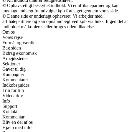
© Alt indhold tilhører rettighedshaver.
© Ophavsretligt beskyttet indhold. Vi er affiliatepartner og kan
modtage indtægt fra udvalgte køb foretaget gennem vores side.
© Denne side er underlagt ophavsret. Vi arbejder med
affiliatepartnere og kan opnå indtægt ved køb via links. Ingen del af
indholdet må kopieres eller bruges uden tilladelse.
Om os
Vores rejse
Formål og værdier
Bag siden
Bidrag økonomisk
Arbejdssteder
Sektioner
Gaver til dig
Kampagner
Kommentarer
Indkøbsguides
Trin for trin
Videoarkiv
Info
Support
Kontakt
Kommentar
Bliv en del af os
Hjælp med info