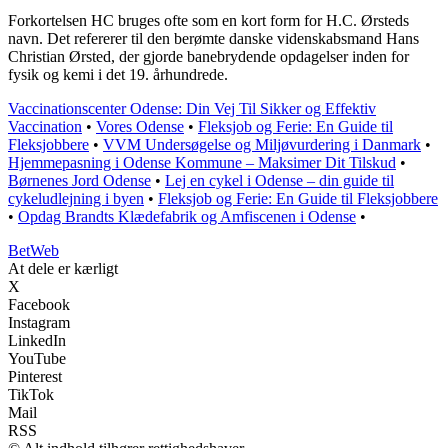
Forkortelsen HC bruges ofte som en kort form for H.C. Ørsteds
navn. Det refererer til den berømte danske videnskabsmand Hans
Christian Ørsted, der gjorde banebrydende opdagelser inden for
fysik og kemi i det 19. århundrede.
Vaccinationscenter Odense: Din Vej Til Sikker og Effektiv
Vaccination
•
Vores Odense
•
Fleksjob og Ferie: En Guide til
Fleksjobbere
•
VVM Undersøgelse og Miljøvurdering i Danmark
•
Hjemmepasning i Odense Kommune – Maksimer Dit Tilskud
•
Børnenes Jord Odense
•
Lej en cykel i Odense – din guide til
cykeludlejning i byen
•
Fleksjob og Ferie: En Guide til Fleksjobbere
•
Opdag Brandts Klædefabrik og Amfiscenen i Odense
•
Bet
Web
At dele er kærligt
X
Facebook
Instagram
LinkedIn
YouTube
Pinterest
TikTok
Mail
RSS