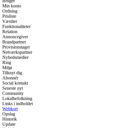
Bruger
Min konto
Ordning
Prisliste
Værdier
Funktionaliteter
Relation
Annoncegiver
Brandpartner
Provisionstager
Netværkspartner
Nyhedsmedier
Ring
Miljø
Tilknyt dig
Abonnér
Social kontakt
Seneste nyt
Community
Lokalbefolkning
Links i indholdet
Webkort
Opslag
Historik
Update