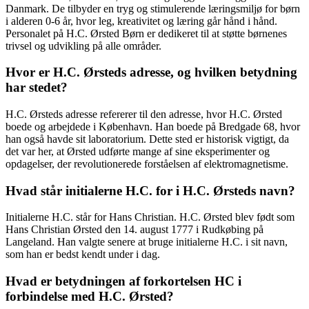
Danmark. De tilbyder en tryg og stimulerende læringsmiljø for børn
i alderen 0-6 år, hvor leg, kreativitet og læring går hånd i hånd.
Personalet på H.C. Ørsted Børn er dedikeret til at støtte børnenes
trivsel og udvikling på alle områder.
Hvor er H.C. Ørsteds adresse, og hvilken betydning
har stedet?
H.C. Ørsteds adresse refererer til den adresse, hvor H.C. Ørsted
boede og arbejdede i København. Han boede på Bredgade 68, hvor
han også havde sit laboratorium. Dette sted er historisk vigtigt, da
det var her, at Ørsted udførte mange af sine eksperimenter og
opdagelser, der revolutionerede forståelsen af elektromagnetisme.
Hvad står initialerne H.C. for i H.C. Ørsteds navn?
Initialerne H.C. står for Hans Christian. H.C. Ørsted blev født som
Hans Christian Ørsted den 14. august 1777 i Rudkøbing på
Langeland. Han valgte senere at bruge initialerne H.C. i sit navn,
som han er bedst kendt under i dag.
Hvad er betydningen af forkortelsen HC i
forbindelse med H.C. Ørsted?