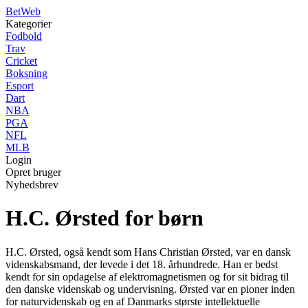
Bet
Web
Kategorier
Fodbold
Trav
Cricket
Boksning
Esport
Dart
NBA
PGA
NFL
MLB
Login
Opret bruger
Nyhedsbrev
H.C. Ørsted for børn
H.C. Ørsted, også kendt som Hans Christian Ørsted, var en dansk
videnskabsmand, der levede i det 18. århundrede. Han er bedst
kendt for sin opdagelse af elektromagnetismen og for sit bidrag til
den danske videnskab og undervisning. Ørsted var en pioner inden
for naturvidenskab og en af Danmarks største intellektuelle