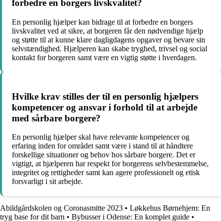
forbedre en borgers livskvalitet?
En personlig hjælper kan bidrage til at forbedre en borgers
livskvalitet ved at sikre, at borgeren får den nødvendige hjælp
og støtte til at kunne klare dagligdagens opgaver og bevare sin
selvstændighed. Hjælperen kan skabe tryghed, trivsel og social
kontakt for borgeren samt være en vigtig støtte i hverdagen.
Hvilke krav stilles der til en personlig hjælpers
kompetencer og ansvar i forhold til at arbejde
med sårbare borgere?
En personlig hjælper skal have relevante kompetencer og
erfaring inden for området samt være i stand til at håndtere
forskellige situationer og behov hos sårbare borgere. Det er
vigtigt, at hjælperen har respekt for borgerens selvbestemmelse,
integritet og rettigheder samt kan agere professionelt og etisk
forsvarligt i sit arbejde.
Abildgårdskolen og Coronasmitte 2023
•
Løkkehus Børnehjem: En
tryg base for dit barn
•
Bybusser i Odense: En komplet guide
•