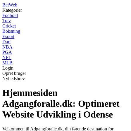
Bet
Web
Kategorier
Fodbold
Trav
Cricket
Boksning
Esport
Dart
NBA
PGA
NFL
MLB
Login
Opret bruger
Nyhedsbrev
Hjemmesiden
Adgangforalle.dk: Optimeret
Website Udvikling i Odense
Velkommen til Adgangforalle.dk, din førende destination for