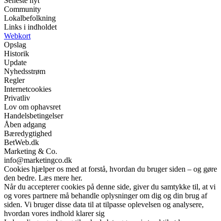
Seneste nyt
Community
Lokalbefolkning
Links i indholdet
Webkort
Opslag
Historik
Update
Nyhedsstrøm
Regler
Internetcookies
Privatliv
Lov om ophavsret
Handelsbetingelser
Åben adgang
Bæredygtighed
BetWeb.dk
Marketing & Co.
info@marketingco.dk
Cookies hjælper os med at forstå, hvordan du bruger siden – og gøre
den bedre. Læs mere her.
Når du accepterer cookies på denne side, giver du samtykke til, at vi
og vores partnere må behandle oplysninger om dig og din brug af
siden. Vi bruger disse data til at tilpasse oplevelsen og analysere,
hvordan vores indhold klarer sig