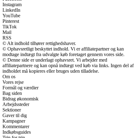
Instagram
LinkedIn
YouTube
Pinterest
TikTok
Mail
RSS
© Alt indhold tilhører rettighedshaver.
© Ophavsretligt beskyttet indhold. Vi er affiliatepartner og kan
modtage indtægt fra udvalgte køb foretaget gennem vores side.
© Denne side er underlagt ophavsret. Vi arbejder med
affiliatepartnere og kan opnå indtægt ved køb via links. Ingen del af
indholdet må kopieres eller bruges uden tilladelse.
Om os
Vores rejse
Formål og værdier
Bag siden
Bidrag økonomisk
Arbejdssteder
Sektioner
Gaver til dig
Kampagner
Kommentarer
Indkøbsguides
Trin for trin