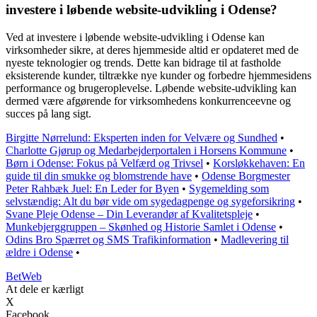
investere i løbende website-udvikling i Odense?
Ved at investere i løbende website-udvikling i Odense kan
virksomheder sikre, at deres hjemmeside altid er opdateret med de
nyeste teknologier og trends. Dette kan bidrage til at fastholde
eksisterende kunder, tiltrække nye kunder og forbedre hjemmesidens
performance og brugeroplevelse. Løbende website-udvikling kan
dermed være afgørende for virksomhedens konkurrenceevne og
succes på lang sigt.
Birgitte Nørrelund: Eksperten inden for Velvære og Sundhed
•
Charlotte Gjørup og Medarbejderportalen i Horsens Kommune
•
Børn i Odense: Fokus på Velfærd og Trivsel
•
Korsløkkehaven: En
guide til din smukke og blomstrende have
•
Odense Borgmester
Peter Rahbæk Juel: En Leder for Byen
•
Sygemelding som
selvstændig: Alt du bør vide om sygedagpenge og sygeforsikring
•
Svane Pleje Odense – Din Leverandør af Kvalitetspleje
•
Munkebjerggruppen – Skønhed og Historie Samlet i Odense
•
Odins Bro Spærret og SMS Trafikinformation
•
Madlevering til
ældre i Odense
•
Bet
Web
At dele er kærligt
X
Facebook