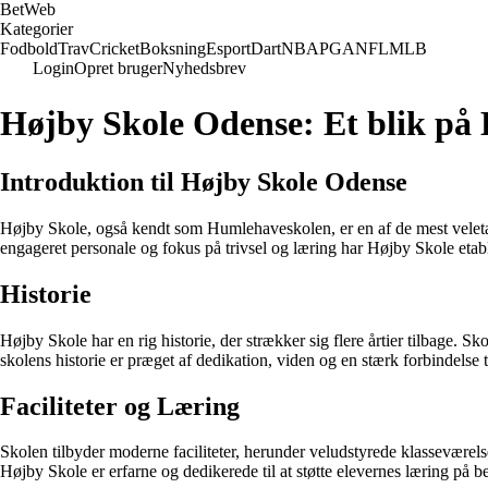
Bet
Web
Kategorier
Fodbold
Trav
Cricket
Boksning
Esport
Dart
NBA
PGA
NFL
MLB
Login
Opret bruger
Nyhedsbrev
Højby Skole Odense: Et blik på
Introduktion til Højby Skole Odense
Højby Skole, også kendt som Humlehaveskolen, er en af de mest veletabl
engageret personale og fokus på trivsel og læring har Højby Skole etabl
Historie
Højby Skole har en rig historie, der strækker sig flere årtier tilbage. Sk
skolens historie er præget af dedikation, viden og en stærk forbindelse 
Faciliteter og Læring
Skolen tilbyder moderne faciliteter, herunder veludstyrede klasseværelse
Højby Skole er erfarne og dedikerede til at støtte elevernes læring på b