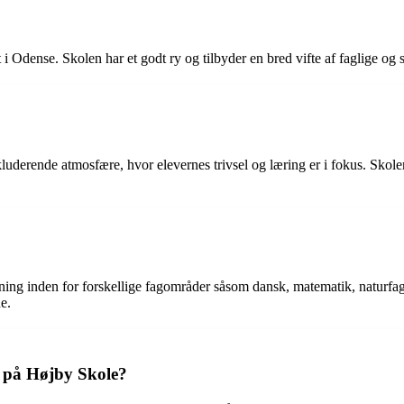
dense. Skolen har et godt ry og tilbyder en bred vifte af faglige og so
uderende atmosfære, hvor elevernes trivsel og læring er i fokus. Skole
isning inden for forskellige fagområder såsom dansk, matematik, naturfag
e.
 på Højby Skole?