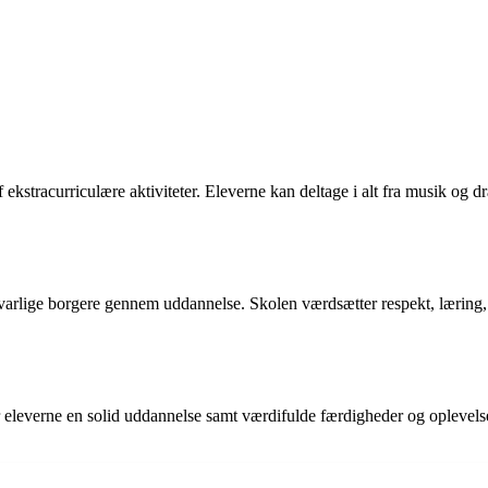
stracurriculære aktiviteter. Eleverne kan deltage i alt fra musik og dram
rlige borgere gennem uddannelse. Skolen værdsætter respekt, læring, s
eleverne en solid uddannelse samt værdifulde færdigheder og oplevelser. 