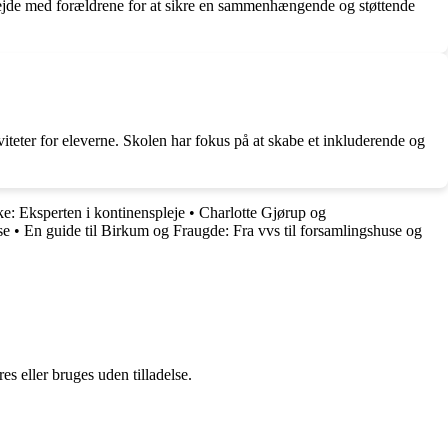
rbejde med forældrene for at sikre en sammenhængende og støttende
iteter for eleverne. Skolen har fokus på at skabe et inkluderende og
e: Eksperten i kontinenspleje
•
Charlotte Gjørup og
se
•
En guide til Birkum og Fraugde: Fra vvs til forsamlingshuse og
s eller bruges uden tilladelse.