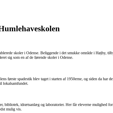
 Humlehaveskolen
erede skoler i Odense. Beliggende i det smukke område i Højby, tilbyde
eret sig som en af de førende skoler i Odense.
olens første spadestik blev taget i starten af 1950erne, og siden da har de
til lokalsamfundet.
r, bibliotek, idrætsanlæg og laboratorier. Her får eleverne mulighed for
edst mulig vis.