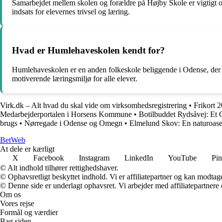
Samarbejdet mellem skolen og forældre på Højby Skole er vigtigt o
indsats for elevernes trivsel og læring.
Hvad er Humlehaveskolen kendt for?
Humlehaveskolen er en anden folkeskole beliggende i Odense, der ogs
motiverende læringsmiljø for alle elever.
Virk.dk – Alt hvad du skal vide om virksomhedsregistrering
•
Frikort 
Medarbejderportalen i Horsens Kommune
•
Botilbuddet Rydsåvej: Et 
brugs
•
Nørregade i Odense og Omegn
•
Elmelund Skov: En naturoas
Bet
Web
At dele er kærligt
X
Facebook
Instagram
LinkedIn
YouTube
Pin
© Alt indhold tilhører rettighedshaver.
© Ophavsretligt beskyttet indhold. Vi er affiliatepartner og kan modtag
© Denne side er underlagt ophavsret. Vi arbejder med affiliatepartnere 
Om os
Vores rejse
Formål og værdier
Bag siden