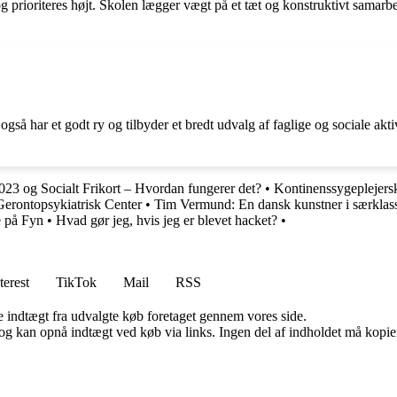
g prioriteres højt. Skolen lægger vægt på et tæt og konstruktivt sama
å har et godt ry og tilbyder et bredt udvalg af faglige og sociale aktiv
2023 og Socialt Frikort – Hvordan fungerer det?
•
Kontinenssygeplejersk
Gerontopsykiatrisk Center
•
Tim Vermund: En dansk kunstner i særklas
e på Fyn
•
Hvad gør jeg, hvis jeg er blevet hacket?
•
terest
TikTok
Mail
RSS
e indtægt fra udvalgte køb foretaget gennem vores side.
og kan opnå indtægt ved køb via links. Ingen del af indholdet må kopiere