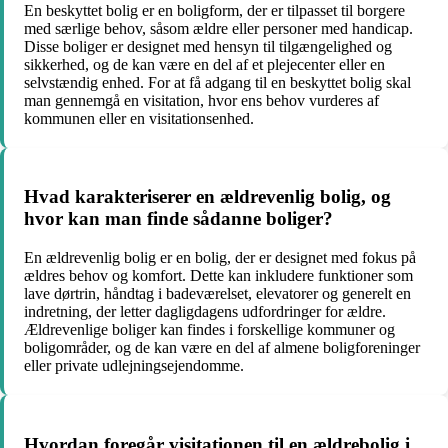
En beskyttet bolig er en boligform, der er tilpasset til borgere
med særlige behov, såsom ældre eller personer med handicap.
Disse boliger er designet med hensyn til tilgængelighed og
sikkerhed, og de kan være en del af et plejecenter eller en
selvstændig enhed. For at få adgang til en beskyttet bolig skal
man gennemgå en visitation, hvor ens behov vurderes af
kommunen eller en visitationsenhed.
Hvad karakteriserer en ældrevenlig bolig, og
hvor kan man finde sådanne boliger?
En ældrevenlig bolig er en bolig, der er designet med fokus på
ældres behov og komfort. Dette kan inkludere funktioner som
lave dørtrin, håndtag i badeværelset, elevatorer og generelt en
indretning, der letter dagligdagens udfordringer for ældre.
Ældrevenlige boliger kan findes i forskellige kommuner og
boligområder, og de kan være en del af almene boligforeninger
eller private udlejningsejendomme.
Hvordan foregår visitationen til en ældrebolig i