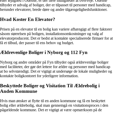
eller lejlighed i Odense, er der flere muligheder at overveje. Odense
tilbyder et udvalg af boliger, der er tilpasset til personer med handicap,
herunder elevatorer, brede døre og andre tilgængelighedsfunktioner.
Hvad Koster En Elevator?
Prisen på en elevator til en bolig kan variere afhængigt af flere faktorer
såsom størrelsen på boligen, installationsomkostninger og valg af
elevatorproducent. Det er bedst at kontakte specialiserede firmaer for at
få et tilbud, der passer til ens behov og budget.
Ældrevenlige Boliger i Nyborg og 112 Fyn
Nyborg og andre områder på Fyn tilbyder også ældrevenlige boliger
med faciliteter, der gør det lettere for ældre og personer med handicap
at bo selvstændigt. Det er vigtigt at undersøge de lokale muligheder og
kontakte boligkontoret for yderligere information.
Beskyttede Boliger og Visitation Til Ældrebolig i
Anden Kommune
Hvis man ønsker at flytte til en anden kommune og få en beskyttet
bolig eller ældrebolig, skal man gennemgå en visitationsproces i den
pågældende kommune. Det er vigtigt at være opmærksom på de