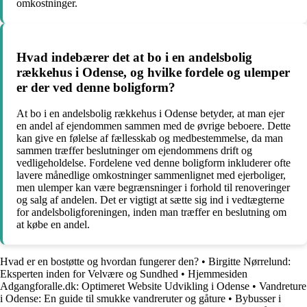
omkostninger.
Hvad indebærer det at bo i en andelsbolig
rækkehus i Odense, og hvilke fordele og ulemper
er der ved denne boligform?
At bo i en andelsbolig rækkehus i Odense betyder, at man ejer
en andel af ejendommen sammen med de øvrige beboere. Dette
kan give en følelse af fællesskab og medbestemmelse, da man
sammen træffer beslutninger om ejendommens drift og
vedligeholdelse. Fordelene ved denne boligform inkluderer ofte
lavere månedlige omkostninger sammenlignet med ejerboliger,
men ulemper kan være begrænsninger i forhold til renoveringer
og salg af andelen. Det er vigtigt at sætte sig ind i vedtægterne
for andelsboligforeningen, inden man træffer en beslutning om
at købe en andel.
Hvad er en bostøtte og hvordan fungerer den?
•
Birgitte Nørrelund:
Eksperten inden for Velvære og Sundhed
•
Hjemmesiden
Adgangforalle.dk: Optimeret Website Udvikling i Odense
•
Vandreture
i Odense: En guide til smukke vandreruter og gåture
•
Bybusser i