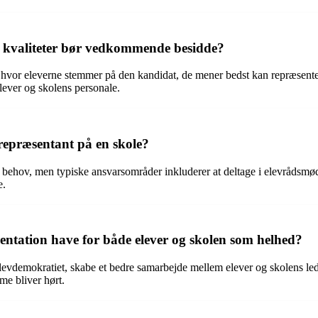
e kvaliteter bør vedkommende besidde?
vor eleverne stemmer på den kandidat, de mener bedst kan repræsentere 
lever og skolens personale.
repræsentant på en skole?
behov, men typiske ansvarsområder inkluderer at deltage i elevrådsmød
e.
entation have for både elever og skolen som helhed?
 elevdemokratiet, skabe et bedre samarbejde mellem elever og skolens 
me bliver hørt.