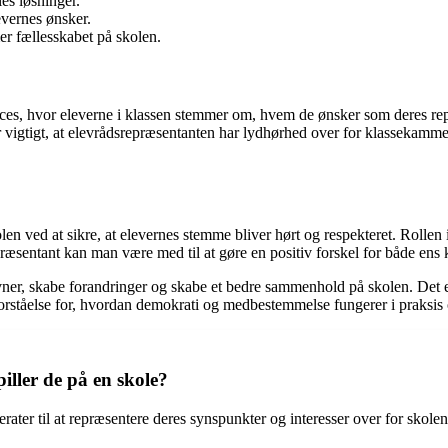
es løsninger.
evernes ønsker.
er fællesskabet på skolen.
oces, hvor eleverne i klassen stemmer om, hvem de ønsker som deres rep
r vigtigt, at elevrådsrepræsentanten har lydhørhed over for klassekamme
len ved at sikre, at elevernes stemme bliver hørt og respekteret. Rollen 
præsentant kan man være med til at gøre en positiv forskel for både en
er, skabe forandringer og skabe et bedre sammenhold på skolen. Det er 
forståelse for, hvordan demokrati og medbestemmelse fungerer i praksis 
iller de på en skole?
ater til at repræsentere deres synspunkter og interesser over for skolens 