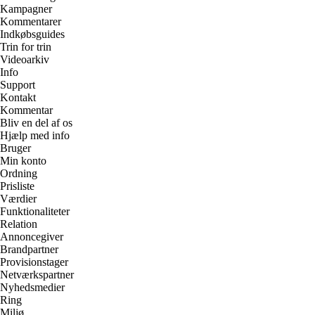
Kampagner
Kommentarer
Indkøbsguides
Trin for trin
Videoarkiv
Info
Support
Kontakt
Kommentar
Bliv en del af os
Hjælp med info
Bruger
Min konto
Ordning
Prisliste
Værdier
Funktionaliteter
Relation
Annoncegiver
Brandpartner
Provisionstager
Netværkspartner
Nyhedsmedier
Ring
Miljø