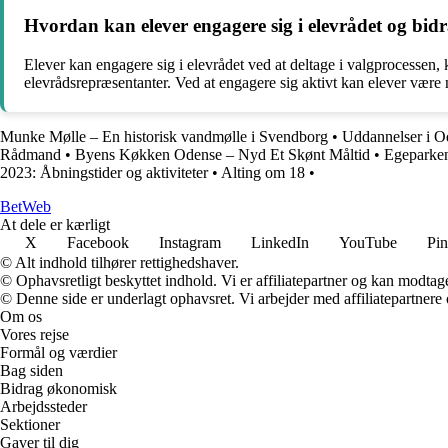
Hvordan kan elever engagere sig i elevrådet og bidrag
Elever kan engagere sig i elevrådet ved at deltage i valgprocessen,
elevrådsrepræsentanter. Ved at engagere sig aktivt kan elever være m
Munke Mølle – En historisk vandmølle i Svendborg
•
Uddannelser i O
Rådmand
•
Byens Køkken Odense – Nyd Et Skønt Måltid
•
Egeparken
2023: Åbningstider og aktiviteter
•
Alting om 18
•
Bet
Web
At dele er kærligt
X
Facebook
Instagram
LinkedIn
YouTube
Pin
© Alt indhold tilhører rettighedshaver.
© Ophavsretligt beskyttet indhold. Vi er affiliatepartner og kan modtag
© Denne side er underlagt ophavsret. Vi arbejder med affiliatepartnere 
Om os
Vores rejse
Formål og værdier
Bag siden
Bidrag økonomisk
Arbejdssteder
Sektioner
Gaver til dig