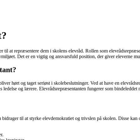
t?
r til at repræsentere dem i skolens elevråd. Rollen som elevrådsrepræsen
vmiljøet. Det er en vigtig og ansvarsfuld position, der giver eleverne mul
tant?
ver hørt og taget seriøst i skolebeslutninger. Ved at have en elevrådsrep
s ledelse og lærere. Elevrådsrepræsentanten fungerer som bindeleddet me
drager til at styrke elevdemokratiet og trivslen på skolen. Disse kan 
r.