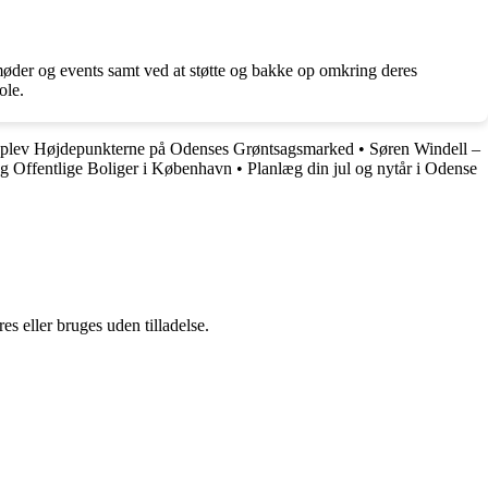
smøder og events samt ved at støtte og bakke op omkring deres
ole.
Oplev Højdepunkterne på Odenses Grøntsagsmarked
•
Søren Windell –
og Offentlige Boliger i København
•
Planlæg din jul og nytår i Odense
s eller bruges uden tilladelse.