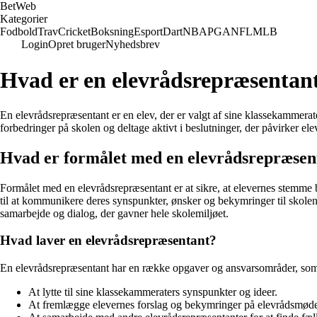
Bet
Web
Kategorier
Fodbold
Trav
Cricket
Boksning
Esport
Dart
NBA
PGA
NFL
MLB
Login
Opret bruger
Nyhedsbrev
Hvad er en elevrådsrepræsentan
En elevrådsrepræsentant er en elev, der er valgt af sine klassekammerate
forbedringer på skolen og deltage aktivt i beslutninger, der påvirker ele
Hvad er formålet med en elevrådsrepræsen
Formålet med en elevrådsrepræsentant er at sikre, at elevernes stemme bli
til at kommunikere deres synspunkter, ønsker og bekymringer til skolen
samarbejde og dialog, der gavner hele skolemiljøet.
Hvad laver en elevrådsrepræsentant?
En elevrådsrepræsentant har en række opgaver og ansvarsområder, som bi
At lytte til sine klassekammeraters synspunkter og ideer.
At fremlægge elevernes forslag og bekymringer på elevrådsmøde