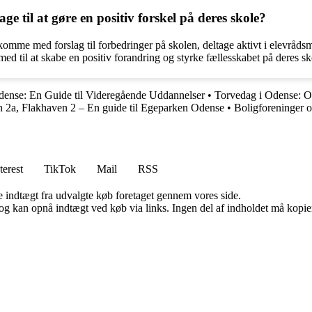
e til at gøre en positiv forskel på deres skole?
 komme med forslag til forbedringer på skolen, deltage aktivt i elevråd
ed til at skabe en positiv forandring og styrke fællesskabet på deres sk
dense: En Guide til Videregående Uddannelser
•
Torvedag i Odense: 
 2a, Flakhaven 2 – En guide til Egeparken Odense
•
Boligforeninger 
terest
TikTok
Mail
RSS
e indtægt fra udvalgte køb foretaget gennem vores side.
og kan opnå indtægt ved køb via links. Ingen del af indholdet må kopiere