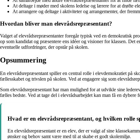
At samarbejde med andre elevrådsrepræsentanter for at finde fæll
At deltage i møder med skolens ledelse og lærere for at drøfte el
At arrangere og deltage i aktiviteter og arrangementer, der fremm
Hvordan bliver man elevrådsrepræsentant?
Valget af elevrådsrepræsentanter foregår typisk ved en demokratisk pr
op som kandidat og præsentere ens idéer og visioner for klassen. Det e
eventuelle udfordringer, der opstår på skolen.
Opsummering
En elevrådsrepræsentant spiller en central rolle i elevdemokratiet på sko
fællesskabet og trivslen på skolen. Ved at engagere sig som elevrådsre
Som elevrådsrepræsentant har man mulighed for at udvikle sine lederevn
fælles bedste. Ved at tage del i elevrådsarbejdet kan man få en dybere 
Hvad er en elevrådsrepræsentant, og hvilken rolle sp
En elevrådsrepræsentant er en elev, der er valgt af sine klassekammer
ønsker og behov samt være med til at skabe et godt skolemiljø.