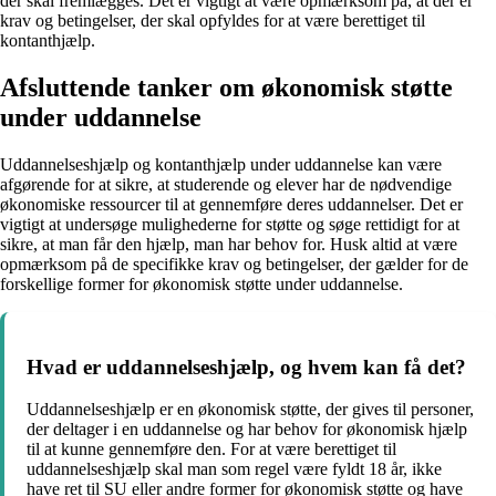
der skal fremlægges. Det er vigtigt at være opmærksom på, at der er
krav og betingelser, der skal opfyldes for at være berettiget til
kontanthjælp.
Afsluttende tanker om økonomisk støtte
under uddannelse
Uddannelseshjælp og kontanthjælp under uddannelse kan være
afgørende for at sikre, at studerende og elever har de nødvendige
økonomiske ressourcer til at gennemføre deres uddannelser. Det er
vigtigt at undersøge mulighederne for støtte og søge rettidigt for at
sikre, at man får den hjælp, man har behov for. Husk altid at være
opmærksom på de specifikke krav og betingelser, der gælder for de
forskellige former for økonomisk støtte under uddannelse.
Hvad er uddannelseshjælp, og hvem kan få det?
Uddannelseshjælp er en økonomisk støtte, der gives til personer,
der deltager i en uddannelse og har behov for økonomisk hjælp
til at kunne gennemføre den. For at være berettiget til
uddannelseshjælp skal man som regel være fyldt 18 år, ikke
have ret til SU eller andre former for økonomisk støtte og have