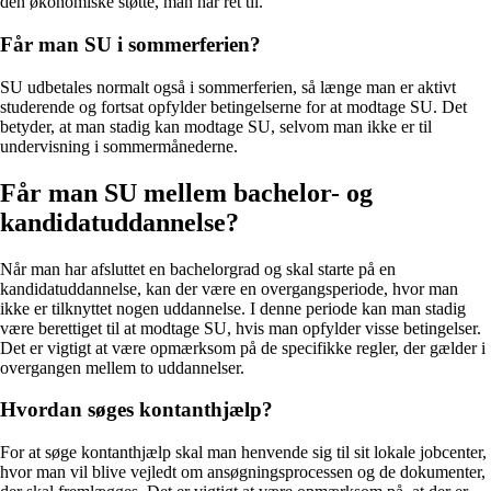
den økonomiske støtte, man har ret til.
Får man SU i sommerferien?
SU udbetales normalt også i sommerferien, så længe man er aktivt
studerende og fortsat opfylder betingelserne for at modtage SU. Det
betyder, at man stadig kan modtage SU, selvom man ikke er til
undervisning i sommermånederne.
Får man SU mellem bachelor- og
kandidatuddannelse?
Når man har afsluttet en bachelorgrad og skal starte på en
kandidatuddannelse, kan der være en overgangsperiode, hvor man
ikke er tilknyttet nogen uddannelse. I denne periode kan man stadig
være berettiget til at modtage SU, hvis man opfylder visse betingelser.
Det er vigtigt at være opmærksom på de specifikke regler, der gælder i
overgangen mellem to uddannelser.
Hvordan søges kontanthjælp?
For at søge kontanthjælp skal man henvende sig til sit lokale jobcenter,
hvor man vil blive vejledt om ansøgningsprocessen og de dokumenter,