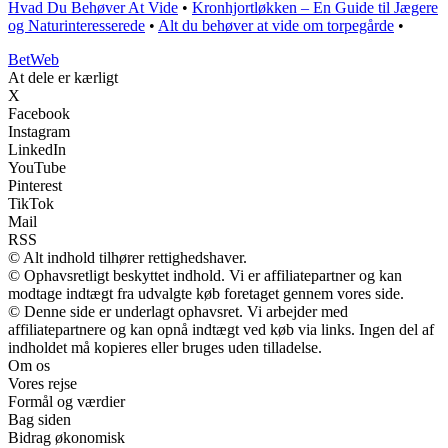
Hvad Du Behøver At Vide
•
Kronhjortløkken – En Guide til Jægere
og Naturinteresserede
•
Alt du behøver at vide om torpegårde
•
Bet
Web
At dele er kærligt
X
Facebook
Instagram
LinkedIn
YouTube
Pinterest
TikTok
Mail
RSS
© Alt indhold tilhører rettighedshaver.
© Ophavsretligt beskyttet indhold. Vi er affiliatepartner og kan
modtage indtægt fra udvalgte køb foretaget gennem vores side.
© Denne side er underlagt ophavsret. Vi arbejder med
affiliatepartnere og kan opnå indtægt ved køb via links. Ingen del af
indholdet må kopieres eller bruges uden tilladelse.
Om os
Vores rejse
Formål og værdier
Bag siden
Bidrag økonomisk