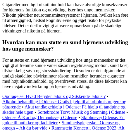
Cigaretter med højt nikotinindhold kan have alvorlige konsekvenser
for hjernens funktion og udvikling, især hos unge mennesker.
Nikotin påvirker neurotransmittersystemer i hjernen, hvilket kan føre
til afhængighed, nedsat kognitiv evne og øget risiko for psykiske
lidelser. Det er derfor vigtigt at være opmærksom på de skadelige
virkninger af nikotin på hjernen.
Hvordan kan man støtte en sund hjernens udvikling
hos unge mennesker?
For at støtte en sund hjernens udvikling hos unge mennesker er det
vigtigt at fremme sunde vaner såsom regelmæssig motion, sund kost,
tilstrækkelig søvn og stresshåndtering. Desuden er det afgørende at
undgå skadelige påvirkninger såsom rusmidler, herunder cigaretter
med højt nikotinindhold, og overdreven stress, da disse faktorer kan
have negativ indvirkning på hjernens udvikling.
Opdragelse: Hvad Betyder Jaloux og Søskende Jalousi?
•
Alkoholbehandling i Odense: Gratis hjælp til alkoholmisbrugere og
pårørende
•
Akut tandlægehjælp i Odense: Få hjælp til tandpine og
skader hele ugen
•
Sortebrødre Torv: Musik og Stemning i Odense
•
Odense Å Kort og Demantsvej i Odense
•
Skibhusvej Odense: En
guide til butikker og faciliteter
•
Sundhedsplejerske i Odense og
omegn – Alt du bør vide
•
Rammstein Koncert i Odense 2023: Alt