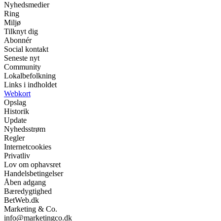
Nyhedsmedier
Ring
Miljø
Tilknyt dig
Abonnér
Social kontakt
Seneste nyt
Community
Lokalbefolkning
Links i indholdet
Webkort
Opslag
Historik
Update
Nyhedsstrøm
Regler
Internetcookies
Privatliv
Lov om ophavsret
Handelsbetingelser
Åben adgang
Bæredygtighed
BetWeb.dk
Marketing & Co.
info@marketingco.dk