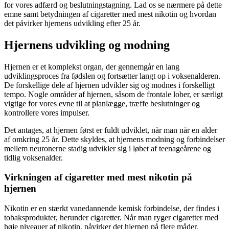
for vores adfærd og beslutningstagning. Lad os se nærmere på dette
emne samt betydningen af cigaretter med mest nikotin og hvordan
det påvirker hjernens udvikling efter 25 år.
Hjernens udvikling og modning
Hjernen er et komplekst organ, der gennemgår en lang
udviklingsproces fra fødslen og fortsætter langt op i voksenalderen.
De forskellige dele af hjernen udvikler sig og modnes i forskelligt
tempo. Nogle områder af hjernen, såsom de frontale lober, er særligt
vigtige for vores evne til at planlægge, træffe beslutninger og
kontrollere vores impulser.
Det antages, at hjernen først er fuldt udviklet, når man når en alder
af omkring 25 år. Dette skyldes, at hjernens modning og forbindelser
mellem neuronerne stadig udvikler sig i løbet af teenageårene og
tidlig voksenalder.
Virkningen af cigaretter med mest nikotin på
hjernen
Nikotin er en stærkt vanedannende kemisk forbindelse, der findes i
tobaksprodukter, herunder cigaretter. Når man ryger cigaretter med
høje niveauer af nikotin, påvirker det hjernen på flere måder.