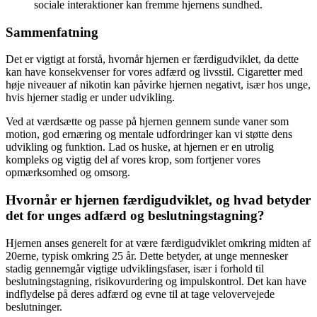
sociale interaktioner kan fremme hjernens sundhed.
Sammenfatning
Det er vigtigt at forstå, hvornår hjernen er færdigudviklet, da dette
kan have konsekvenser for vores adfærd og livsstil. Cigaretter med
høje niveauer af nikotin kan påvirke hjernen negativt, især hos unge,
hvis hjerner stadig er under udvikling.
Ved at værdsætte og passe på hjernen gennem sunde vaner som
motion, god ernæring og mentale udfordringer kan vi støtte dens
udvikling og funktion. Lad os huske, at hjernen er en utrolig
kompleks og vigtig del af vores krop, som fortjener vores
opmærksomhed og omsorg.
Hvornår er hjernen færdigudviklet, og hvad betyder
det for unges adfærd og beslutningstagning?
Hjernen anses generelt for at være færdigudviklet omkring midten af
20erne, typisk omkring 25 år. Dette betyder, at unge mennesker
stadig gennemgår vigtige udviklingsfaser, især i forhold til
beslutningstagning, risikovurdering og impulskontrol. Det kan have
indflydelse på deres adfærd og evne til at tage velovervejede
beslutninger.