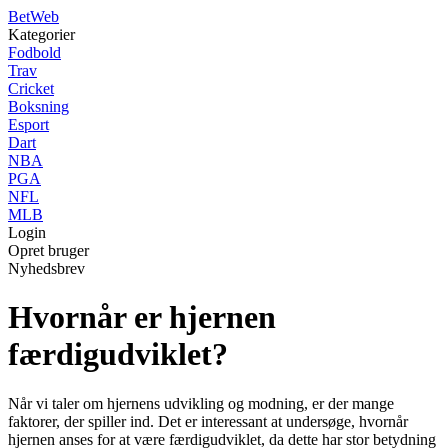
Bet
Web
Kategorier
Fodbold
Trav
Cricket
Boksning
Esport
Dart
NBA
PGA
NFL
MLB
Login
Opret bruger
Nyhedsbrev
Hvornår er hjernen
færdigudviklet?
Når vi taler om hjernens udvikling og modning, er der mange
faktorer, der spiller ind. Det er interessant at undersøge, hvornår
hjernen anses for at være færdigudviklet, da dette har stor betydning