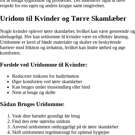
for at undgå sygdomme og problemer. Det indebærer også at have
respekt for ens egen og andres kroppe samt omgivelser.
Uridom til Kvinder og Tørre Skamlæber
Nogle kvinder oplever tørre skamlæber, hvilket kan være generende og
ubehageligt. Her kan uridomme til kvinder være en effektiv løsning.
Uridomme er lavet af bløde materialer og skaber en beskyttende
barriere mod friktion og irritation, hvilket kan lindre tørhed og øge
komforten.
Fordele ved Uridomme til Kvinder:
Reducerer risikoen for hudirritation
Øger komforten ved tørre skamlæber
Kan bruges under trusseindlæg eller bind
Nem at bruge og skifte
Sådan Bruges Uridomme:
Vask dine hænder grundigt før brug
Find den rette størrelse uridom
Anvend uridommen omhyggeligt på de tørre skamlæber
Skift uridommen regelmæssigt for optimal hygiejne