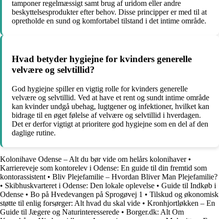
tamponer regelmæssigt samt brug af uridom eller andre
beskyttelsesprodukter efter behov. Disse principper er med til at
opretholde en sund og komfortabel tilstand i det intime område.
Hvad betyder hygiejne for kvinders generelle
velvære og selvtillid?
God hygiejne spiller en vigtig rolle for kvinders generelle
velvære og selvtillid. Ved at have et rent og sundt intime område
kan kvinder undgå ubehag, lugtgener og infektioner, hvilket kan
bidrage til en øget følelse af velvære og selvtillid i hverdagen.
Det er derfor vigtigt at prioritere god hygiejne som en del af den
daglige rutine.
Kolonihave Odense – Alt du bør vide om helårs kolonihaver
•
Karriereveje som kontorelev i Odense: En guide til din fremtid som
kontorassistent
•
Bliv Plejefamilie – Hvordan Bliver Man Plejefamilie?
•
Skibhuskvarteret i Odense: Den lokale oplevelse
•
Guide til Indkøb i
Odense
•
Bo på Hvedevangen på Sprogøvej 1
•
Tilskud og økonomisk
støtte til enlig forsørger: Alt hvad du skal vide
•
Kronhjortløkken – En
Guide til Jægere og Naturinteresserede
•
Borger.dk: Alt Om