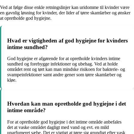
Ved at følge disse enkle retningslinjer kan uridomme til kvinder være
en gavnlig løsning for kvinder, der lider af tørre skamlæber og ønsker
at opretholde god hygiejne.
Hvad er vigtigheden af god hygiejne for kvinders
intime sundhed?
God hygiejne er afgørende for at opretholde kvinders intime
sundhed og forebygge infektioner og ubehag. Ved at holde
området rent og tørt kan man mindske risikoen for bakterie- og
svampeinfektioner samt andre gener som tørre skamlæber og
kløe.
Hvordan kan man opretholde god hygiejne i det
intime område?
For at opretholde god hygiejne i det intime område anbefales
det at vaske området dagligt med vand og evt. en mild
uparfumeret sæbe. Det er vigtigt at tørre sig grundigt efter vask