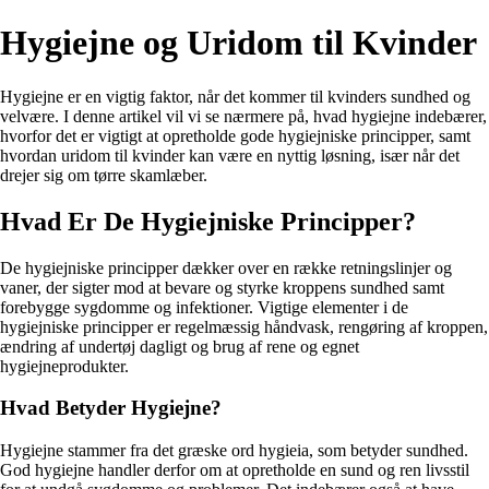
Hygiejne og Uridom til Kvinder
Hygiejne er en vigtig faktor, når det kommer til kvinders sundhed og
velvære. I denne artikel vil vi se nærmere på, hvad hygiejne indebærer,
hvorfor det er vigtigt at opretholde gode hygiejniske principper, samt
hvordan uridom til kvinder kan være en nyttig løsning, især når det
drejer sig om tørre skamlæber.
Hvad Er De Hygiejniske Principper?
De hygiejniske principper dækker over en række retningslinjer og
vaner, der sigter mod at bevare og styrke kroppens sundhed samt
forebygge sygdomme og infektioner. Vigtige elementer i de
hygiejniske principper er regelmæssig håndvask, rengøring af kroppen,
ændring af undertøj dagligt og brug af rene og egnet
hygiejneprodukter.
Hvad Betyder Hygiejne?
Hygiejne stammer fra det græske ord hygieia, som betyder sundhed.
God hygiejne handler derfor om at opretholde en sund og ren livsstil