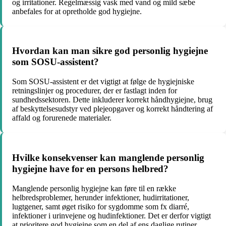
og irritationer. Regelmæssig vask med vand og mild sæbe
anbefales for at opretholde god hygiejne.
Hvordan kan man sikre god personlig hygiejne
som SOSU-assistent?
Som SOSU-assistent er det vigtigt at følge de hygiejniske
retningslinjer og procedurer, der er fastlagt inden for
sundhedssektoren. Dette inkluderer korrekt håndhygiejne, brug
af beskyttelsesudstyr ved plejeopgaver og korrekt håndtering af
affald og forurenede materialer.
Hvilke konsekvenser kan manglende personlig
hygiejne have for en persons helbred?
Manglende personlig hygiejne kan føre til en række
helbredsproblemer, herunder infektioner, hudirritationer,
lugtgener, samt øget risiko for sygdomme som fx diarré,
infektioner i urinvejene og hudinfektioner. Det er derfor vigtigt
at prioritere god hygiejne som en del af ens daglige rutiner.