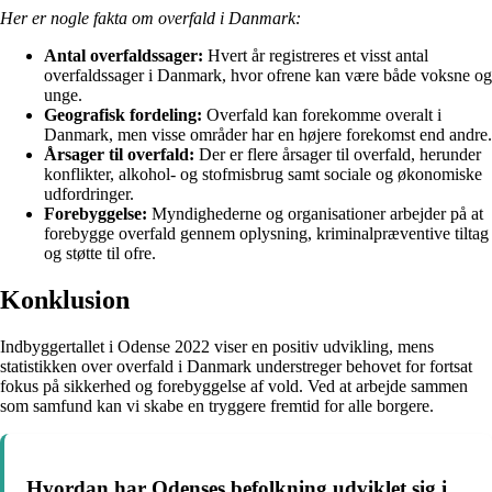
Her er nogle fakta om overfald i Danmark:
Antal overfaldssager:
Hvert år registreres et visst antal
overfaldssager i Danmark, hvor ofrene kan være både voksne og
unge.
Geografisk fordeling:
Overfald kan forekomme overalt i
Danmark, men visse områder har en højere forekomst end andre.
Årsager til overfald:
Der er flere årsager til overfald, herunder
konflikter, alkohol- og stofmisbrug samt sociale og økonomiske
udfordringer.
Forebyggelse:
Myndighederne og organisationer arbejder på at
forebygge overfald gennem oplysning, kriminalpræventive tiltag
og støtte til ofre.
Konklusion
Indbyggertallet i Odense 2022 viser en positiv udvikling, mens
statistikken over overfald i Danmark understreger behovet for fortsat
fokus på sikkerhed og forebyggelse af vold. Ved at arbejde sammen
som samfund kan vi skabe en tryggere fremtid for alle borgere.
Hvordan har Odenses befolkning udviklet sig i