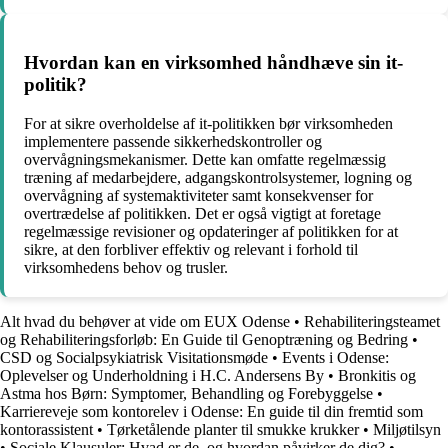
Hvordan kan en virksomhed håndhæve sin it-
politik?
For at sikre overholdelse af it-politikken bør virksomheden
implementere passende sikkerhedskontroller og
overvågningsmekanismer. Dette kan omfatte regelmæssig
træning af medarbejdere, adgangskontrolsystemer, logning og
overvågning af systemaktiviteter samt konsekvenser for
overtrædelse af politikken. Det er også vigtigt at foretage
regelmæssige revisioner og opdateringer af politikken for at
sikre, at den forbliver effektiv og relevant i forhold til
virksomhedens behov og trusler.
Alt hvad du behøver at vide om EUX Odense
•
Rehabiliteringsteamet
og Rehabiliteringsforløb: En Guide til Genoptræning og Bedring
•
CSD og Socialpsykiatrisk Visitationsmøde
•
Events i Odense:
Oplevelser og Underholdning i H.C. Andersens By
•
Bronkitis og
Astma hos Børn: Symptomer, Behandling og Forebyggelse
•
Karriereveje som kontorelev i Odense: En guide til din fremtid som
kontorassistent
•
Tørketålende planter til smukke krukker
•
Miljøtilsyn
•
Sociale Klausuler: Hvad er de, og hvordan påvirker de dig?
•