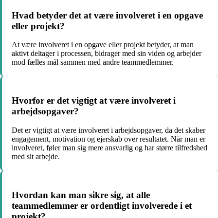
Hvad betyder det at være involveret i en opgave
eller projekt?
At være involveret i en opgave eller projekt betyder, at man
aktivt deltager i processen, bidrager med sin viden og arbejder
mod fælles mål sammen med andre teammedlemmer.
Hvorfor er det vigtigt at være involveret i
arbejdsopgaver?
Det er vigtigt at være involveret i arbejdsopgaver, da det skaber
engagement, motivation og ejerskab over resultatet. Når man er
involveret, føler man sig mere ansvarlig og har større tilfredshed
med sit arbejde.
Hvordan kan man sikre sig, at alle
teammedlemmer er ordentligt involverede i et
projekt?