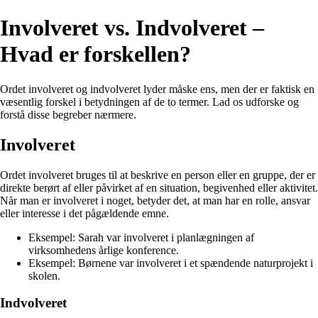
Involveret vs. Indvolveret –
Hvad er forskellen?
Ordet involveret og indvolveret lyder måske ens, men der er faktisk en
væsentlig forskel i betydningen af de to termer. Lad os udforske og
forstå disse begreber nærmere.
Involveret
Ordet involveret bruges til at beskrive en person eller en gruppe, der er
direkte berørt af eller påvirket af en situation, begivenhed eller aktivitet.
Når man er involveret i noget, betyder det, at man har en rolle, ansvar
eller interesse i det pågældende emne.
Eksempel: Sarah var involveret i planlægningen af
virksomhedens årlige konference.
Eksempel: Børnene var involveret i et spændende naturprojekt i
skolen.
Indvolveret