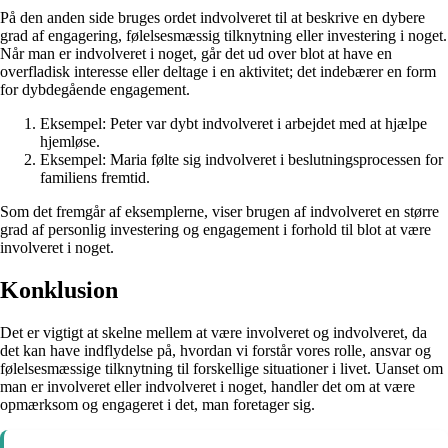
På den anden side bruges ordet indvolveret til at beskrive en dybere
grad af engagering, følelsesmæssig tilknytning eller investering i noget.
Når man er indvolveret i noget, går det ud over blot at have en
overfladisk interesse eller deltage i en aktivitet; det indebærer en form
for dybdegående engagement.
Eksempel: Peter var dybt indvolveret i arbejdet med at hjælpe
hjemløse.
Eksempel: Maria følte sig indvolveret i beslutningsprocessen for
familiens fremtid.
Som det fremgår af eksemplerne, viser brugen af indvolveret en større
grad af personlig investering og engagement i forhold til blot at være
involveret i noget.
Konklusion
Det er vigtigt at skelne mellem at være involveret og indvolveret, da
det kan have indflydelse på, hvordan vi forstår vores rolle, ansvar og
følelsesmæssige tilknytning til forskellige situationer i livet. Uanset om
man er involveret eller indvolveret i noget, handler det om at være
opmærksom og engageret i det, man foretager sig.