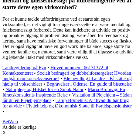
mentalt og følelsesmæssigt på udfordringerne ved at
starte deres egen virksomhed?
For at kunne tackle udfordringerne ved at starte sin egen
virksomhed, er det vigtigt for unge iværksættere at være mentalt og
følelsesmæssigt forberedt. Dette kan indebære at udvikle en positiv
og proaktiv tilgang til problemløsning, være åben for feedback og
læring, samt have realistiske forventninger til både succes og fiasko.
Det er også vigtigt at have en god work-life balance, søge støtte fra
venner, familie og mentorer, samt være villig til at tilpasse og udvikle
sig løbende i takt med virksomhedens vækst.
Tandregulering på Fyn
•
Hovednummeret 66131372 til
Kontaktcenteret
•
Socialt bedrageri og dobbeltforsørgelse: Hvordan
undgår man konsekvenserne?
•
Ble bevilling til ældre – Få støtte og
hjælp til voksenbleer
•
Begravelser i Odense: En guide til bisættelse
•
Naturpleje og Høslæt for en Smuk Natur
•
Maria Brumvig: En
Idrætskonsulents Inspirende Rejse
•
Visitation til Plejehjem – Sådan
får du en Plejehjemsplads
•
Tarup Børnehus: Alt hvad du har brug
for at vide
•
Flyttehjælp og Økonomisk Støtte til Førtidspensionister
•
Bet
Web
At dele er kærligt
X