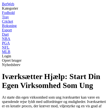
Bet
Web
Kategorier
Fodbold
Trav
Cricket
Boksning
Esport
Dart
NBA
PGA
NFL
MLB
Login
Opret bruger
Nyhedsbrev
Iværksætter Hjælp: Start Din
Egen Virksomhed Som Ung
At starte din egen virksomhed som ung iværksætter kan være en
spændende rejse fyldt med udfordringer og muligheder. Iværksætteri
er en kreativ proces, der kræver mod, viljestyrke og en vis grad af