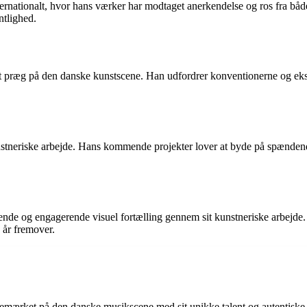
nternationalt, hvor hans værker har modtaget anerkendelse og ros fra båd
ntlighed.
sit præg på den danske kunstscene. Han udfordrer konventionerne og eks
unstneriske arbejde. Hans kommende projekter lover at byde på spændend
ende og engagerende visuel fortælling gennem sit kunstneriske arbejde. 
 år fremover.
 bemærket på den danske musikscene med sit unikke talent og autentiske