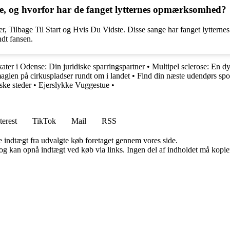
e, og hvorfor har de fanget lytternes opmærksomhed?
r, Tilbage Til Start og Hvis Du Vidste. Disse sange har fanget lyttern
ndt fansen.
ter i Odense: Din juridiske sparringspartner
•
Multipel sclerose: En d
gien på cirkuspladser rundt om i landet
•
Find din næste udendørs spo
ske steder
•
Ejerslykke Vuggestue
•
terest
TikTok
Mail
RSS
e indtægt fra udvalgte køb foretaget gennem vores side.
og kan opnå indtægt ved køb via links. Ingen del af indholdet må kopiere