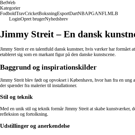
Bet
Web
Kategorier
Fodbold
Trav
Cricket
Boksning
Esport
Dart
NBA
PGA
NFL
MLB
Login
Opret bruger
Nyhedsbrev
Jimmy Streit – En dansk kunstne
Jimmy Streit er en talentfuld dansk kunstner, hvis værker har formået 
etableret sig som en markant figur på den danske kunstscene.
Baggrund og inspirationskilder
Jimmy Streit blev født og opvokset i København, hvor han fra en ung al
der spænder fra malerier til installationer.
Stil og teknik
Med en unik stil og teknik formår Jimmy Streit at skabe kunstværker, de
refleksion og fortolkning.
Udstillinger og anerkendelse