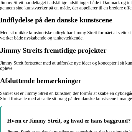
Jimmy Streit har deltaget i adskillige udstillinger både i Danmark og i
gennem sine kunstværker på en måde, der appellerer til en bredere offe
Indflydelse på den danske kunstscene
Med sit unikke kunstneriske udtryk har Jimmy Streit formået at sætte 
værker både nyskabende og tankevækkende.
Jimmy Streits fremtidige projekter
Jimmy Streit fortsætter med at udforske nye ideer og koncepter i sit k
opleve.
Afsluttende bemærkninger
Samlet set er Jimmy Streit en kunstner, der formår at skabe en dybdegå
Streit fortsætte med at sætte sit præg på den danske kunstscene i mange
Hvem er Jimmy Streit, og hvad er hans baggrund?
Jimmy Streit er en dansk musiker og sangskriver, der har gjort sig