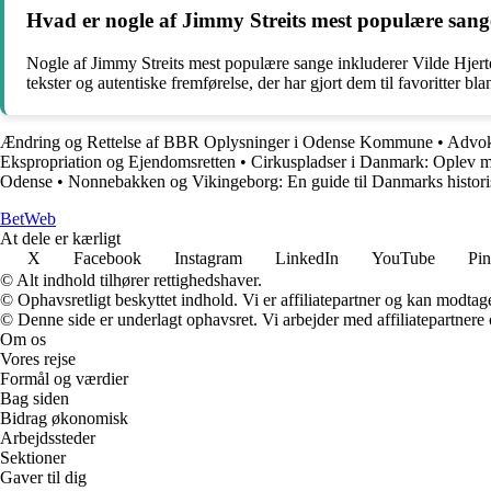
Hvad er nogle af Jimmy Streits mest populære sang
Nogle af Jimmy Streits mest populære sange inkluderer Vilde Hjerte
tekster og autentiske fremførelse, der har gjort dem til favoritter bla
Ændring og Rettelse af BBR Oplysninger i Odense Kommune
•
Advoka
Ekspropriation og Ejendomsretten
•
Cirkuspladser i Danmark: Oplev ma
Odense
•
Nonnebakken og Vikingeborg: En guide til Danmarks histori
Bet
Web
At dele er kærligt
X
Facebook
Instagram
LinkedIn
YouTube
Pin
© Alt indhold tilhører rettighedshaver.
© Ophavsretligt beskyttet indhold. Vi er affiliatepartner og kan modtag
© Denne side er underlagt ophavsret. Vi arbejder med affiliatepartnere 
Om os
Vores rejse
Formål og værdier
Bag siden
Bidrag økonomisk
Arbejdssteder
Sektioner
Gaver til dig