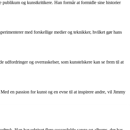
e publikum og kunstkritikere. Han formår at formidle sine historier
perimenterer med forskellige medier og teknikker, hvilket gør hans
e udfordringer og overraskelser, som kunstelskere kan se frem til at
Med en passion for kunst og en evne til at inspirere andre, vil Jimmy
 udtryk. Han har udgivet flere succesfulde sange og albums, der har