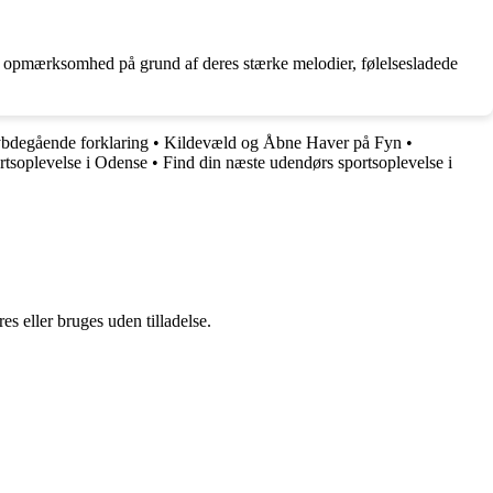
es opmærksomhed på grund af deres stærke melodier, følelsesladede
ybdegående forklaring
•
Kildevæld og Åbne Haver på Fyn
•
rtsoplevelse i Odense
•
Find din næste udendørs sportsoplevelse i
s eller bruges uden tilladelse.