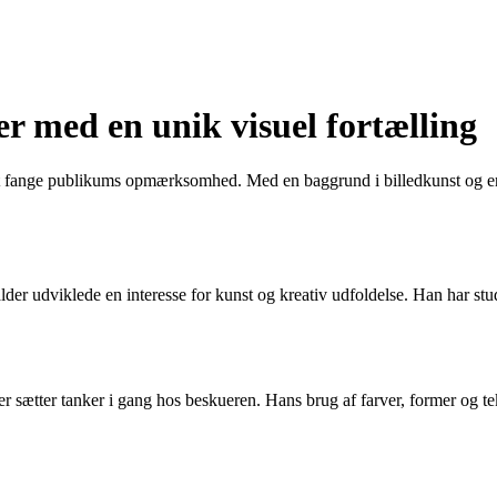
r med en unik visuel fortælling
at fange publikums opmærksomhed. Med en baggrund i billedkunst og en p
der udviklede en interesse for kunst og kreativ udfoldelse. Han har st
r sætter tanker i gang hos beskueren. Hans brug af farver, former og tek