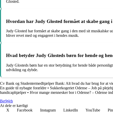
Glosted.
Hvordan har Judy Glosted formået at skabe gang i
Judy Glosted har formået at skabe gang i den med sit musikalske ud
bliver revet med og engageret i hendes musik.
Hvad betyder Judy Glosteds børn for hende og hen
Judy Glosteds børn har en stor betydning for hende både personligt 
udvikling og dybde.
Cv Bank og Studentermedhjælper Bank: Alt hvad du har brug for at vi
En guide til nybagte forældre
•
Sukkerkogeriet Odense – Job på plejehj
handicaphjælper
•
Hvor mange mennesker bor i Odense? – Odense ind
Bet
Web
At dele er kærligt
X
Facebook
Instagram
LinkedIn
YouTube
Pin