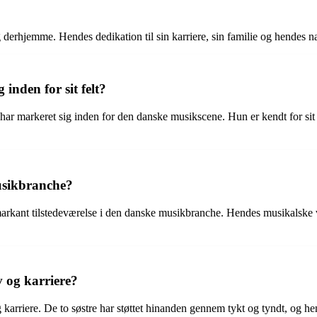
 derhjemme. Hendes dedikation til sin karriere, sin familie og hendes n
inden for sit felt?
ar markeret sig inden for den danske musikscene. Hun er kendt for sit 
usikbranche?
markant tilstedeværelse i den danske musikbranche. Hendes musikalske v
iv og karriere?
 karriere. De to søstre har støttet hinanden gennem tykt og tyndt, og he