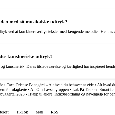
 den med sit musikalske udtryk?
tryk ved at kombinere ærlige tekster med fængende melodier. Hendes aut
des kunstneriske udtryk?
og kunstnerisk. Deres tilstedeværelse og kærlighed har inspireret hende
de
•
Taxa Odense Banegård – Alt hvad du behøver at vide
•
Alt hvad du
em for ufaglærte
•
Alt Om Lavsengruppen
•
Lak På Tænder: Smart Lak
byggertal 2023
•
Hjælp til ældre: Indkøbsordning og havehjælp for pen
terest
TikTok
Mail
RSS