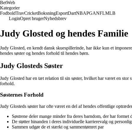
Bet
Web
Kategorier
Fodbold
Trav
Cricket
Boksning
Esport
Dart
NBA
PGA
NFL
MLB
Login
Opret bruger
Nyhedsbrev
Judy Glosted og hendes Familie
Judy Glosted, en kendt dansk skuespillerinde, har ikke kun et imponer
hendes søster og hendes forhold til hendes børn.
Judy Glosteds Søster
Judy Glosted har en tæt relation til sin søster, hvilket har været en stor
forhold.
Søsternes Forhold
Judy Glosteds søster har ofte været en del af hendes offentlige optræde
Søstrene deler mange minder fra deres barndom, der har formet d
De støtter hinanden i deres individuelle karrierevalg og personli
Sammen udgør de et stærkt og sammentømret par