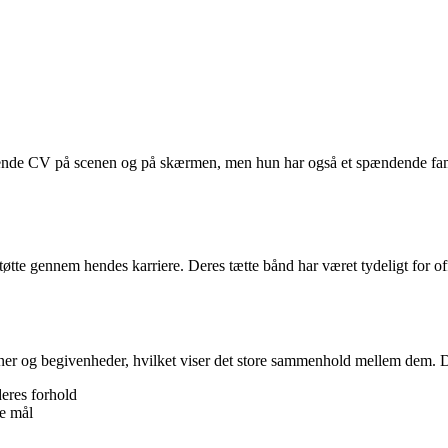
ende CV på scenen og på skærmen, men hun har også et spændende familie
 støtte gennem hendes karriere. Deres tætte bånd har været tydeligt for off
ner og begivenheder, hvilket viser det store sammenhold mellem dem. De 
eres forhold
ge mål