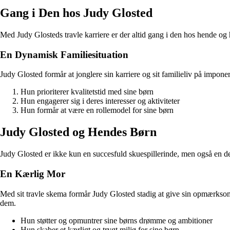
Gang i Den hos Judy Glosted
Med Judy Glosteds travle karriere er der altid gang i den hos hende og 
En Dynamisk Familiesituation
Judy Glosted formår at jonglere sin karriere og sit familieliv på impone
Hun prioriterer kvalitetstid med sine børn
Hun engagerer sig i deres interesser og aktiviteter
Hun formår at være en rollemodel for sine børn
Judy Glosted og Hendes Børn
Judy Glosted er ikke kun en succesfuld skuespillerinde, men også en de
En Kærlig Mor
Med sit travle skema formår Judy Glosted stadig at give sin opmærksomhe
dem.
Hun støtter og opmuntrer sine børns drømme og ambitioner
Hun skaber et kærligt og trygt miljø for sine børn