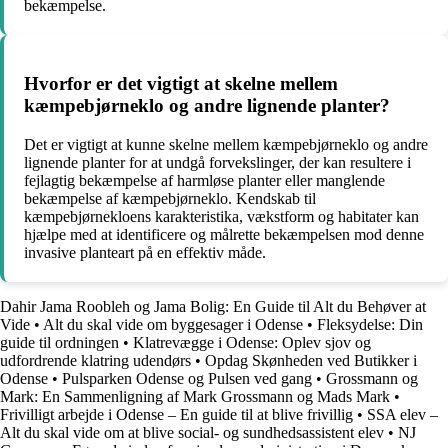
bekæmpelse.
Hvorfor er det vigtigt at skelne mellem
kæmpebjørneklo og andre lignende planter?
Det er vigtigt at kunne skelne mellem kæmpebjørneklo og andre
lignende planter for at undgå forvekslinger, der kan resultere i
fejlagtig bekæmpelse af harmløse planter eller manglende
bekæmpelse af kæmpebjørneklo. Kendskab til
kæmpebjørnekloens karakteristika, vækstform og habitater kan
hjælpe med at identificere og målrette bekæmpelsen mod denne
invasive planteart på en effektiv måde.
Dahir Jama Roobleh og Jama Bolig: En Guide til Alt du Behøver at
Vide
•
Alt du skal vide om byggesager i Odense
•
Fleksydelse: Din
guide til ordningen
•
Klatrevægge i Odense: Oplev sjov og
udfordrende klatring udendørs
•
Opdag Skønheden ved Butikker i
Odense
•
Pulsparken Odense og Pulsen ved gang
•
Grossmann og
Mark: En Sammenligning af Mark Grossmann og Mads Mark
•
Frivilligt arbejde i Odense – En guide til at blive frivillig
•
SSA elev –
Alt du skal vide om at blive social- og sundhedsassistent elev
•
NJ