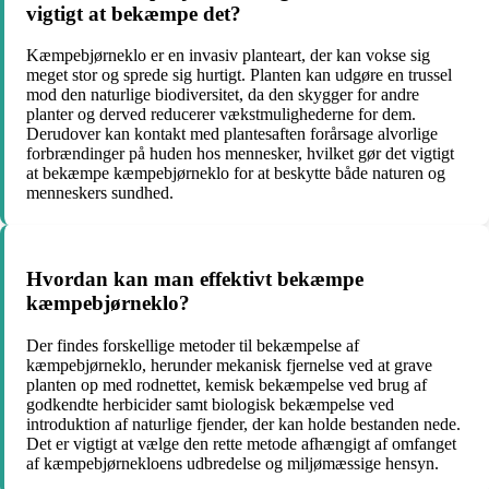
vigtigt at bekæmpe det?
Kæmpebjørneklo er en invasiv planteart, der kan vokse sig
meget stor og sprede sig hurtigt. Planten kan udgøre en trussel
mod den naturlige biodiversitet, da den skygger for andre
planter og derved reducerer vækstmulighederne for dem.
Derudover kan kontakt med plantesaften forårsage alvorlige
forbrændinger på huden hos mennesker, hvilket gør det vigtigt
at bekæmpe kæmpebjørneklo for at beskytte både naturen og
menneskers sundhed.
Hvordan kan man effektivt bekæmpe
kæmpebjørneklo?
Der findes forskellige metoder til bekæmpelse af
kæmpebjørneklo, herunder mekanisk fjernelse ved at grave
planten op med rodnettet, kemisk bekæmpelse ved brug af
godkendte herbicider samt biologisk bekæmpelse ved
introduktion af naturlige fjender, der kan holde bestanden nede.
Det er vigtigt at vælge den rette metode afhængigt af omfanget
af kæmpebjørnekloens udbredelse og miljømæssige hensyn.