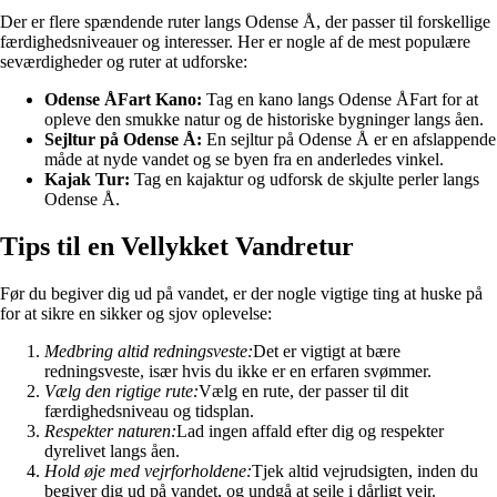
Der er flere spændende ruter langs Odense Å, der passer til forskellige
færdighedsniveauer og interesser. Her er nogle af de mest populære
seværdigheder og ruter at udforske:
Odense ÅFart Kano:
Tag en kano langs Odense ÅFart for at
opleve den smukke natur og de historiske bygninger langs åen.
Sejltur på Odense Å:
En sejltur på Odense Å er en afslappende
måde at nyde vandet og se byen fra en anderledes vinkel.
Kajak Tur:
Tag en kajaktur og udforsk de skjulte perler langs
Odense Å.
Tips til en Vellykket Vandretur
Før du begiver dig ud på vandet, er der nogle vigtige ting at huske på
for at sikre en sikker og sjov oplevelse:
Medbring altid redningsveste:
Det er vigtigt at bære
redningsveste, især hvis du ikke er en erfaren svømmer.
Vælg den rigtige rute:
Vælg en rute, der passer til dit
færdighedsniveau og tidsplan.
Respekter naturen:
Lad ingen affald efter dig og respekter
dyrelivet langs åen.
Hold øje med vejrforholdene:
Tjek altid vejrudsigten, inden du
begiver dig ud på vandet, og undgå at sejle i dårligt vejr.