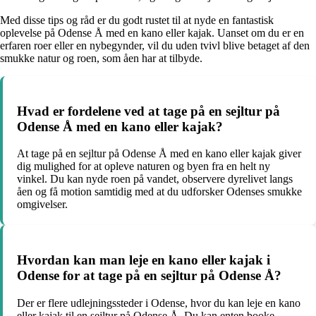
Med disse tips og råd er du godt rustet til at nyde en fantastisk
oplevelse på Odense Å med en kano eller kajak. Uanset om du er en
erfaren roer eller en nybegynder, vil du uden tvivl blive betaget af den
smukke natur og roen, som åen har at tilbyde.
Hvad er fordelene ved at tage på en sejltur på
Odense Å med en kano eller kajak?
At tage på en sejltur på Odense Å med en kano eller kajak giver
dig mulighed for at opleve naturen og byen fra en helt ny
vinkel. Du kan nyde roen på vandet, observere dyrelivet langs
åen og få motion samtidig med at du udforsker Odenses smukke
omgivelser.
Hvordan kan man leje en kano eller kajak i
Odense for at tage på en sejltur på Odense Å?
Der er flere udlejningssteder i Odense, hvor du kan leje en kano
eller kajak til en sejltur på Odense Å. Du kan enten booke