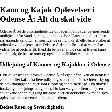
Kano og Kajak Oplevelser i
Odense Å: Alt du skal vide
Odense Å og de omkringliggende områder i Fyn byder på enestående
muligheder for vandsport og naturoplevelser. Uanset om du er til en
afslappende kano-tur, en spændende sejltur i kajak eller bare ønsker at
udforske vandvejene, så er Odense Å det ideelle sted at være. Læs
videre for at opdage alt, hvad du behøver at vide om at leje en kano
eller kajak, de bedste ruter og tips til en vellykket vandretur.
Udlejning af Kanoer og Kajakker i Odense
Hvis du ønsker at udforske Odense Å på egen hånd, kan du nemt leje
en kano eller kajak fra flere udlejningssteder i området. Odense by og
de omkringliggende byer som Broby og andre steder på Fyn tilbyder
forskellige udlejningsmuligheder. Du kan vælge mellem at leje en
enkeltkano for en hyggelig tur alene eller en dobbeltkajak for en sjov
oplevelse med en ven eller familiemedlem.
Bedste Ruter og Seværdigheder