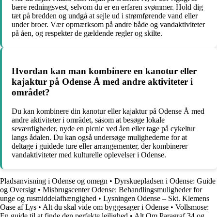
bære redningsvest, selvom du er en erfaren svømmer. Hold dig
tæt på bredden og undgå at sejle ud i strømførende vand eller
under broer. Vær opmærksom på andre både og vandaktiviteter
på åen, og respekter de gældende regler og skilte.
Hvordan kan man kombinere en kanotur eller
kajaktur på Odense Å med andre aktiviteter i
området?
Du kan kombinere din kanotur eller kajaktur på Odense Å med
andre aktiviteter i området, såsom at besøge lokale
seværdigheder, nyde en picnic ved åen eller tage på cykeltur
langs ådalen. Du kan også undersøge mulighederne for at
deltage i guidede ture eller arrangementer, der kombinerer
vandaktiviteter med kulturelle oplevelser i Odense.
Pladsanvisning i Odense og omegn
•
Dyrskuepladsen i Odense: Guide
og Oversigt
•
Misbrugscenter Odense: Behandlingsmuligheder for
unge og rusmiddelafhængighed
•
Lysningen Odense – Skt. Klemens
Oase af Lys
•
Alt du skal vide om byggesager i Odense
•
Vollsmose:
En guide til at finde den perfekte lejlighed
•
Alt Om Paragraf 34 og