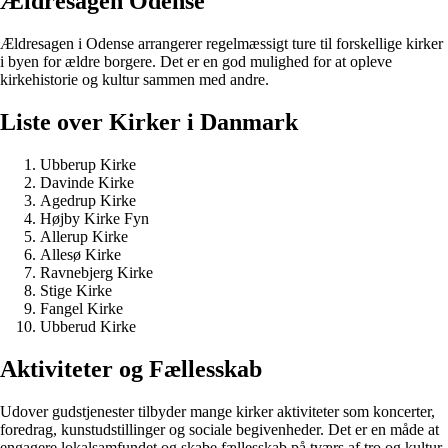
Ældresagen Odense
Ældresagen i Odense arrangerer regelmæssigt ture til forskellige kirker
i byen for ældre borgere. Det er en god mulighed for at opleve
kirkehistorie og kultur sammen med andre.
Liste over Kirker i Danmark
Ubberup Kirke
Davinde Kirke
Agedrup Kirke
Højby Kirke Fyn
Allerup Kirke
Allesø Kirke
Ravnebjerg Kirke
Stige Kirke
Fangel Kirke
Ubberud Kirke
Aktiviteter og Fællesskab
Udover gudstjenester tilbyder mange kirker aktiviteter som koncerter,
foredrag, kunstudstillinger og sociale begivenheder. Det er en måde at
engagere lokalsamfundet og skabe fællesskab på tværs af tro og kultur.