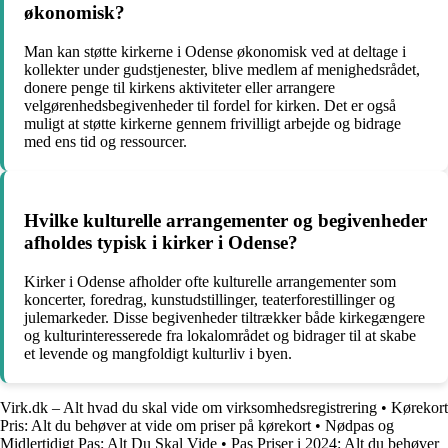
økonomisk?
Man kan støtte kirkerne i Odense økonomisk ved at deltage i
kollekter under gudstjenester, blive medlem af menighedsrådet,
donere penge til kirkens aktiviteter eller arrangere
velgørenhedsbegivenheder til fordel for kirken. Det er også
muligt at støtte kirkerne gennem frivilligt arbejde og bidrage
med ens tid og ressourcer.
Hvilke kulturelle arrangementer og begivenheder
afholdes typisk i kirker i Odense?
Kirker i Odense afholder ofte kulturelle arrangementer som
koncerter, foredrag, kunstudstillinger, teaterforestillinger og
julemarkeder. Disse begivenheder tiltrækker både kirkegængere
og kulturinteresserede fra lokalområdet og bidrager til at skabe
et levende og mangfoldigt kulturliv i byen.
Virk.dk – Alt hvad du skal vide om virksomhedsregistrering
•
Kørekort
Pris: Alt du behøver at vide om priser på kørekort
•
Nødpas og
Midlertidigt Pas: Alt Du Skal Vide
•
Pas Priser i 2024: Alt du behøver