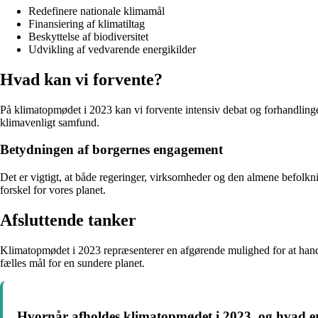
Redefinere nationale klimamål
Finansiering af klimatiltag
Beskyttelse af biodiversitet
Udvikling af vedvarende energikilder
Hvad kan vi forvente?
På klimatopmødet i 2023 kan vi forvente intensiv debat og forhandlinge
klimavenligt samfund.
Betydningen af borgernes engagement
Det er vigtigt, at både regeringer, virksomheder og den almene befolkni
forskel for vores planet.
Afsluttende tanker
Klimatopmødet i 2023 repræsenterer en afgørende mulighed for at hand
fælles mål for en sundere planet.
Hvornår afholdes klimatopmødet i 2023, og hvad e