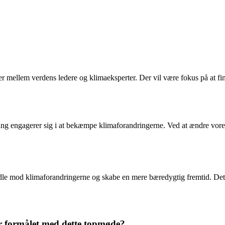
r mellem verdens ledere og klimaeksperter. Der vil være fokus på at fi
ng engagerer sig i at bekæmpe klimaforandringerne. Ved at ændre vores ad
le mod klimaforandringerne og skabe en mere bæredygtig fremtid. Det e
r formålet med dette topmøde?