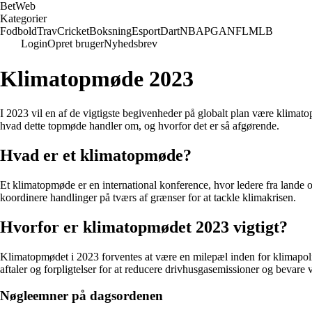
Bet
Web
Kategorier
Fodbold
Trav
Cricket
Boksning
Esport
Dart
NBA
PGA
NFL
MLB
Login
Opret bruger
Nyhedsbrev
Klimatopmøde 2023
I 2023 vil en af de vigtigste begivenheder på globalt plan være klimat
hvad dette topmøde handler om, og hvorfor det er så afgørende.
Hvad er et klimatopmøde?
Et klimatopmøde er en international konference, hvor ledere fra lande o
koordinere handlinger på tværs af grænser for at tackle klimakrisen.
Hvorfor er klimatopmødet 2023 vigtigt?
Klimatopmødet i 2023 forventes at være en milepæl inden for klimapoli
aftaler og forpligtelser for at reducere drivhusgasemissioner og bevare
Nøgleemner på dagsordenen