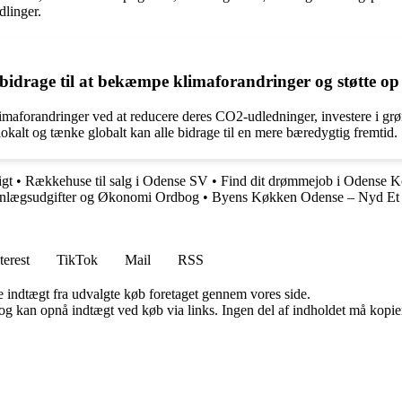
dlinger.
rage til at bekæmpe klimaforandringer og støtte op o
forandringer ved at reducere deres CO2-udledninger, investere i grønne
lokalt og tænke globalt kan alle bidrage til en mere bæredygtig fremtid.
igt
•
Rækkehuse til salg i Odense SV
•
Find dit drømmejob i Odense
nlægsudgifter og Økonomi Ordbog
•
Byens Køkken Odense – Nyd Et 
terest
TikTok
Mail
RSS
e indtægt fra udvalgte køb foretaget gennem vores side.
og kan opnå indtægt ved køb via links. Ingen del af indholdet må kopiere