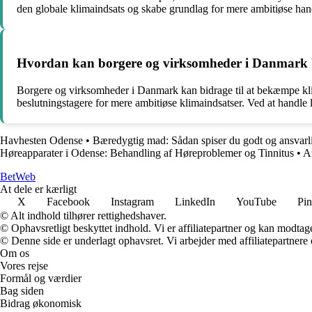
den globale klimaindsats og skabe grundlag for mere ambitiøse han
Hvordan kan borgere og virksomheder i Danmark bid
Borgere og virksomheder i Danmark kan bidrage til at bekæmpe klima
beslutningstagere for mere ambitiøse klimaindsatser. Ved at handle 
Havhesten Odense
•
Bæredygtig mad: Sådan spiser du godt og ansvarl
Høreapparater i Odense: Behandling af Høreproblemer og Tinnitus
•
A
Bet
Web
At dele er kærligt
X
Facebook
Instagram
LinkedIn
YouTube
Pin
© Alt indhold tilhører rettighedshaver.
© Ophavsretligt beskyttet indhold. Vi er affiliatepartner og kan modtag
© Denne side er underlagt ophavsret. Vi arbejder med affiliatepartnere 
Om os
Vores rejse
Formål og værdier
Bag siden
Bidrag økonomisk