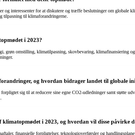
r og interessenter for at diskutere og træffe beslutninger om globale kl
 tilpasning til klimaforandringerne.
atopmødet i 2023?
grøn omstilling, klimatilpasning, skovbevaring, klimafinansiering og 
ninger.
randringer, og hvordan bidrager landet til globale ini
orpligtet sig til at reducere sine egne CO2-udledninger samt støtte udv
.
f klimatopmødet i 2023, og hvordan vil disse påvirke d
taler, finansielle forpligtelser, teknologioverførsler og handlingsplaner 