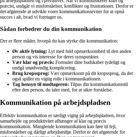
på arbejdspladsen og i privatlivet. Når vi kommunikerer klart og
præcist, undgår vi misforståelser, konflikter og frustrationer. Derfor er
det afgørende at udvikle vores kommunikationsevner for at opnå
succes i alt, hvad vi foretager os.
Sådan forbedrer du din kommunikation
Der er flere måder, hvorpå du kan styrke din kommunikation:
Øv aktiv lytning:
Lyt med fuld opmærksomhed til den anden
person og vis interesse for deres synspunkter.
Vær klar og præcis:
Formuler dine budskaber tydeligt og
undgå unødvendig komplicering.
Brug kropssprog:
Vær opmærksom på dit kropssprog, da det
også spiller en vigtig rolle i kommunikationen.
Tag hensyn til modtageren:
Tilpas din kommunikationsstil
efter den person, du taler med, for at sikre forståelse.
Kommunikation på arbejdspladsen
Effektiv kommunikation er særligt vigtig på arbejdspladsen, hvor
samarbejde og produktivitet afhænger af klar og præcis
kommunikation. Manglende kommunikation kan føre til fejl,
misforståelser og dårligt arbejdsmiljø. Derfor er det afgørende for