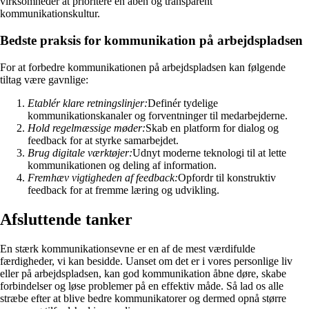
virksomheder at prioritere en åben og transparent
kommunikationskultur.
Bedste praksis for kommunikation på arbejdspladsen
For at forbedre kommunikationen på arbejdspladsen kan følgende
tiltag være gavnlige:
Etablér klare retningslinjer:
Definér tydelige
kommunikationskanaler og forventninger til medarbejderne.
Hold regelmæssige møder:
Skab en platform for dialog og
feedback for at styrke samarbejdet.
Brug digitale værktøjer:
Udnyt moderne teknologi til at lette
kommunikationen og deling af information.
Fremhæv vigtigheden af feedback:
Opfordr til konstruktiv
feedback for at fremme læring og udvikling.
Afsluttende tanker
En stærk kommunikationsevne er en af de mest værdifulde
færdigheder, vi kan besidde. Uanset om det er i vores personlige liv
eller på arbejdspladsen, kan god kommunikation åbne døre, skabe
forbindelser og løse problemer på en effektiv måde. Så lad os alle
stræbe efter at blive bedre kommunikatorer og dermed opnå større