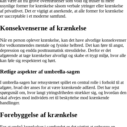
kan være alt fra grove overtrædelser som vold og trusler til mere
usynlige former for krænkelse såsom verbale ytringer eller krænkelse
af privatlivet. Det er vigtigt at anerkende, at alle former for krænkelse
er uacceptable i et moderne samfund.
Konsekvenserne af krænkelse
Når en person oplever krænkelse, kan det have alvorlige konsekvenser
for vedkommendes mentale og fysiske helbred. Det kan føre til angst,
depression og endda posttraumatisk stresslidelse. Derfor er det
afgørende at tage krænkelser alvorligt og skabe et trygt miljø, hvor alle
kan føle sig respekteret og hørt.
Retlige aspekter af umbrella-sagen
I umbrella-sagen har retssystemet spillet en central rolle i forhold til at
afgøre, hvad der anses for at være krænkende adfærd. Det har rejst
spørgsmål om, hvor langt ytringsfriheden strækker sig, og hvordan den
skal afvejes mod individets ret til beskyttelse mod krænkende
handlinger.
Forebyggelse af krænkelse
For at undgå krænkelser i samfundet er det vigtigt at opbygge en