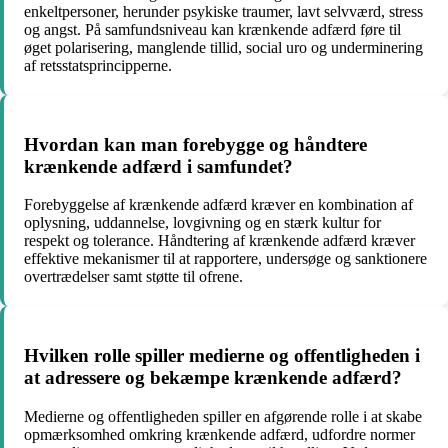
enkeltpersoner, herunder psykiske traumer, lavt selvværd, stress
og angst. På samfundsniveau kan krænkende adfærd føre til
øget polarisering, manglende tillid, social uro og underminering
af retsstatsprincipperne.
Hvordan kan man forebygge og håndtere
krænkende adfærd i samfundet?
Forebyggelse af krænkende adfærd kræver en kombination af
oplysning, uddannelse, lovgivning og en stærk kultur for
respekt og tolerance. Håndtering af krænkende adfærd kræver
effektive mekanismer til at rapportere, undersøge og sanktionere
overtrædelser samt støtte til ofrene.
Hvilken rolle spiller medierne og offentligheden i
at adressere og bekæmpe krænkende adfærd?
Medierne og offentligheden spiller en afgørende rolle i at skabe
opmærksomhed omkring krænkende adfærd, udfordre normer