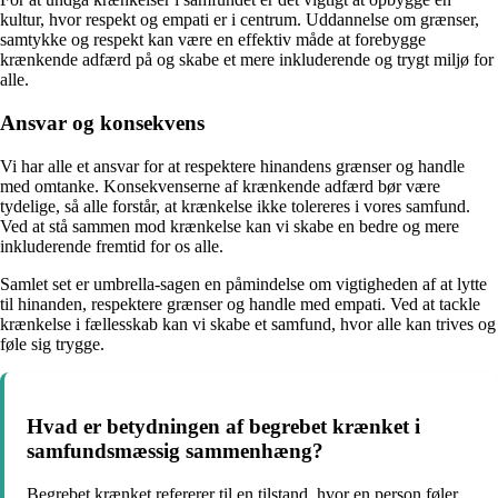
kultur, hvor respekt og empati er i centrum. Uddannelse om grænser,
samtykke og respekt kan være en effektiv måde at forebygge
krænkende adfærd på og skabe et mere inkluderende og trygt miljø for
alle.
Ansvar og konsekvens
Vi har alle et ansvar for at respektere hinandens grænser og handle
med omtanke. Konsekvenserne af krænkende adfærd bør være
tydelige, så alle forstår, at krænkelse ikke tolereres i vores samfund.
Ved at stå sammen mod krænkelse kan vi skabe en bedre og mere
inkluderende fremtid for os alle.
Samlet set er umbrella-sagen en påmindelse om vigtigheden af at lytte
til hinanden, respektere grænser og handle med empati. Ved at tackle
krænkelse i fællesskab kan vi skabe et samfund, hvor alle kan trives og
føle sig trygge.
Hvad er betydningen af begrebet krænket i
samfundsmæssig sammenhæng?
Begrebet krænket refererer til en tilstand, hvor en person føler