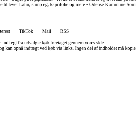
e til lever Latin, sump eg, kaprifolie og mere
•
Odense Kommune Sommer
terest
TikTok
Mail
RSS
e indtægt fra udvalgte køb foretaget gennem vores side.
og kan opnå indtægt ved køb via links. Ingen del af indholdet må kopiere