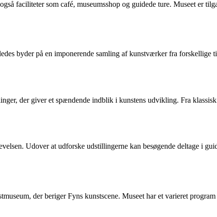
 faciliteter som café, museumsshop og guidede ture. Museet er tilgængel
des byder på en imponerende samling af kunstværker fra forskellige t
r, der giver et spændende indblik i kunstens udvikling. Fra klassisk ma
elsen. Udover at udforske udstillingerne kan besøgende deltage i guid
useum, der beriger Fyns kunstscene. Museet har et varieret program af 