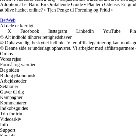
Adoption af et Barn: En Omfattende Guide
•
Planter i Odense: En guid
at blive hacket online?
•
Tjen Penge til Forening og Fritid
•
Bet
Web
At dele er kærligt
X
Facebook
Instagram
LinkedIn
YouTube
Pin
© Alt indhold tilhører rettighedshaver.
© Ophavsretligt beskyttet indhold. Vi er affiliatepartner og kan modtag
© Denne side er underlagt ophavsret. Vi arbejder med affiliatepartnere 
Om os
Vores rejse
Formål og værdier
Bag siden
Bidrag økonomisk
Arbejdssteder
Sektioner
Gaver til dig
Kampagner
Kommentarer
Indkøbsguides
Trin for trin
Videoarkiv
Info
Support
Kontakt