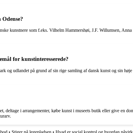
m Odense?
ke kunstnere som f.eks. Vilhelm Hammershøi, J.F. Willumsen, Anna A
mål for kunstinteresserede?
og udlandet på grund af sin rige samling af dansk kunst og sin høje kva
deltage i arrangementer, købe kunst i museets butik eller give en don
urarv.
sbod
•
Stiger på legepladsen
•
Hvad er social kontrol og hvordan påvirk