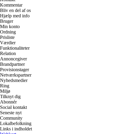
Kommentar
Bliv en del af os
Hjælp med info
Bruger
Min konto
Ordning
Prisliste
Værdier
Funktionaliteter
Relation
Annoncegiver
Brandpartner
Provisionstager
Netværkspartner
Nyhedsmedier
Ring
Miljø
Tilknyt dig
Abonnér
Social kontakt
Seneste nyt
Community
Lokalbefolkning
Links i indholdet