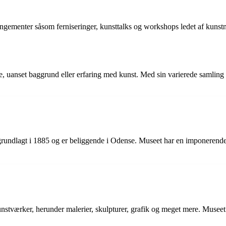
menter såsom ferniseringer, kunsttalks og workshops ledet af kunstner
 uanset baggrund eller erfaring med kunst. Med sin varierede samling o
lagt i 1885 og er beliggende i Odense. Museet har en imponerende sam
værker, herunder malerier, skulpturer, grafik og meget mere. Museet 