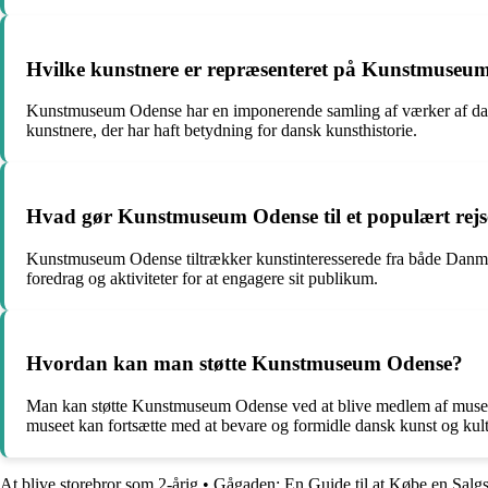
Hvilke kunstnere er repræsenteret på Kunstmuseu
Kunstmuseum Odense har en imponerende samling af værker af dans
kunstnere, der har haft betydning for dansk kunsthistorie.
Hvad gør Kunstmuseum Odense til et populært rejse
Kunstmuseum Odense tiltrækker kunstinteresserede fra både Danmark 
foredrag og aktiviteter for at engagere sit publikum.
Hvordan kan man støtte Kunstmuseum Odense?
Man kan støtte Kunstmuseum Odense ved at blive medlem af museet, 
museet kan fortsætte med at bevare og formidle dansk kunst og kult
At blive storebror som 2-årig
•
Gågaden: En Guide til at Købe en Salg