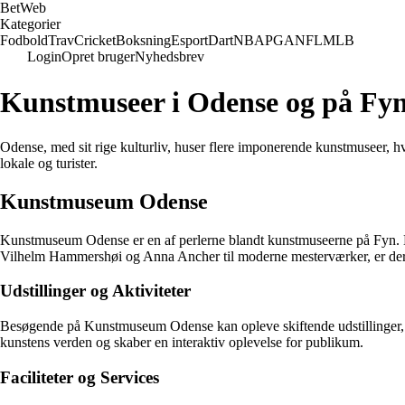
Bet
Web
Kategorier
Fodbold
Trav
Cricket
Boksning
Esport
Dart
NBA
PGA
NFL
MLB
Login
Opret bruger
Nyhedsbrev
Kunstmuseer i Odense og på Fy
Odense, med sit rige kulturliv, huser flere imponerende kunstmuseer, 
lokale og turister.
Kunstmuseum Odense
Kunstmuseum Odense er en af perlerne blandt kunstmuseerne på Fyn. 
Vilhelm Hammershøi og Anna Ancher til moderne mesterværker, er de
Udstillinger og Aktiviteter
Besøgende på Kunstmuseum Odense kan opleve skiftende udstillinger, de
kunstens verden og skaber en interaktiv oplevelse for publikum.
Faciliteter og Services