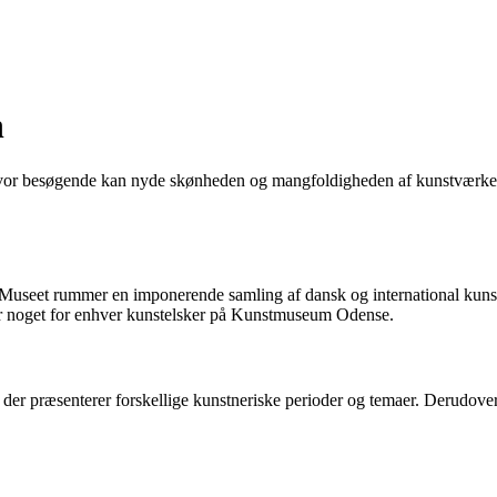
n
hvor besøgende kan nyde skønheden og mangfoldigheden af kunstværker. F
Museet rummer en imponerende samling af dansk og international kuns
r noget for enhver kunstelsker på Kunstmuseum Odense.
r præsenterer forskellige kunstneriske perioder og temaer. Derudover a