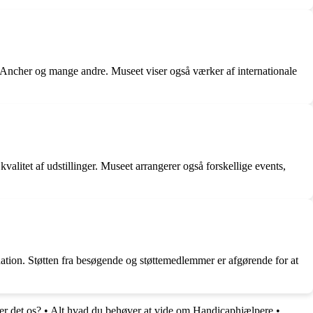
ncher og mange andre. Museet viser også værker af internationale
litet af udstillinger. Museet arrangerer også forskellige events,
ation. Støtten fra besøgende og støttemedlemmer er afgørende for at
er det os?
•
Alt hvad du behøver at vide om Handicaphjælpere
•