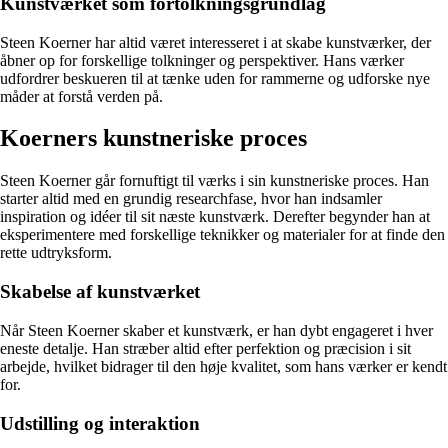
Kunstværket som fortolkningsgrundlag
Steen Koerner har altid været interesseret i at skabe kunstværker, der
åbner op for forskellige tolkninger og perspektiver. Hans værker
udfordrer beskueren til at tænke uden for rammerne og udforske nye
måder at forstå verden på.
Koerners kunstneriske proces
Steen Koerner går fornuftigt til værks i sin kunstneriske proces. Han
starter altid med en grundig researchfase, hvor han indsamler
inspiration og idéer til sit næste kunstværk. Derefter begynder han at
eksperimentere med forskellige teknikker og materialer for at finde den
rette udtryksform.
Skabelse af kunstværket
Når Steen Koerner skaber et kunstværk, er han dybt engageret i hver
eneste detalje. Han stræber altid efter perfektion og præcision i sit
arbejde, hvilket bidrager til den høje kvalitet, som hans værker er kendt
for.
Udstilling og interaktion