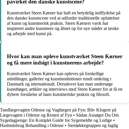
påvirket den danske kunstscene?
Kunstværket Steen Kørner har haft en betydelig indflydelse på
den danske kunstscene ved at udfordre traditionelle opfattelser
af kunst og kunstnerisk praksis. Steen Kørners værk har
inspireret andre kunstnere og åbnet op for nye måder at tænke
og arbejde med kunst på.
Hvor kan man opleve kunstværket Steen Kørner
og få mere indsigt i kunstnerens arbejde?
Kunstværket Steen Kørner kan opleves på forskellige
udstillinger, gallerier og kunstinstitutioner rundt omkring i
Danmark og internationalt. Derudover kan man undersøge
kunstbøger, artikler og interviews med Steen Kørner for at få en
dybere forståelse af hans kunstneriske praksis og filosofi.
Tandlægevagten Odense og Vagtlægen på Fyn: Bliv Klogere på
Lægevagten i Odense og Resten af Fyn
•
Sådan Ansøger Du Om
Sygedagpenge: En Komplet Guide for Sygemeldte og Ledige
•
Hashmisbrug Behandling i Odense
•
Stenløkkegruppen og faglig