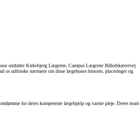
ægehuse omfatter Kirkebjerg Lægerne, Campus Lægerne Billedskærervej
Lad os udforske nærmere om disse lægehuses historie, placeringer og
idt omdømme for deres kompetente lægehjælp og varme pleje. Deres team