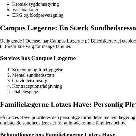
Kronisk sygdomsstyring
Vaccinationer
EKG og blodprøvetagning
Campus Lægerne: En Stærk Sundhedsresso
Beliggende i Odense, har Campus Lægerne på Billedskærervej etableret s
til foretrukne valg for mange familier.
Services hos Campus Lægerne
Screening og forebyggelse
Mental sundhedsstøtte
Graviditetsomsorg
Kontraceptionsrådgivning
Diabetespleje
Familielægerne Lotzes Have: Personlig Ple
På Lotzes Have prioriteres den personlige forbindelse mellem læger og p
omfattende sundhedstjenester for at imødekomme familiers behov.
Behandlinger hos Familielægerne Lotzes Have