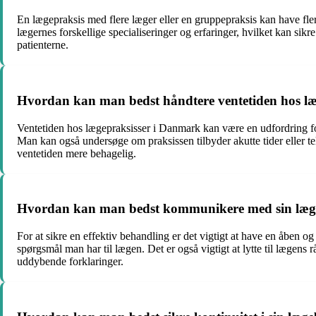
En lægepraksis med flere læger eller en gruppepraksis kan have flere
lægernes forskellige specialiseringer og erfaringer, hvilket kan sikr
patienterne.
Hvordan kan man bedst håndtere ventetiden hos l
Ventetiden hos lægepraksisser i Danmark kan være en udfordring for
Man kan også undersøge om praksissen tilbyder akutte tider eller t
ventetiden mere behagelig.
Hvordan kan man bedst kommunikere med sin læge f
For at sikre en effektiv behandling er det vigtigt at have en åbe
spørgsmål man har til lægen. Det er også vigtigt at lytte til lægens
uddybende forklaringer.