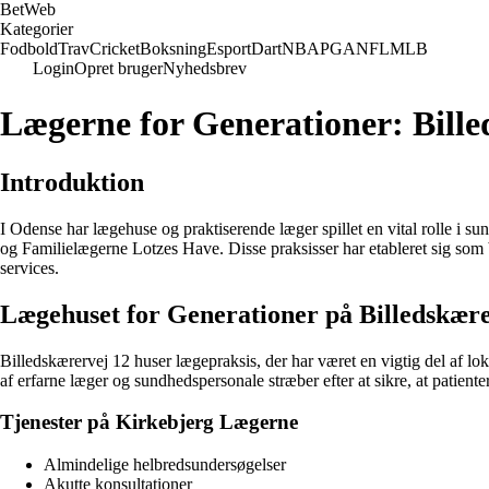
Bet
Web
Kategorier
Fodbold
Trav
Cricket
Boksning
Esport
Dart
NBA
PGA
NFL
MLB
Login
Opret bruger
Nyhedsbrev
Lægerne for Generationer: Bille
Introduktion
I Odense har lægehuse og praktiserende læger spillet en vital rolle i
og Familielægerne Lotzes Have. Disse praksisser har etableret sig som 
services.
Lægehuset for Generationer på Billedskære
Billedskærervej 12 huser lægepraksis, der har været en vigtig del af
af erfarne læger og sundhedspersonale stræber efter at sikre, at patien
Tjenester på Kirkebjerg Lægerne
Almindelige helbredsundersøgelser
Akutte konsultationer