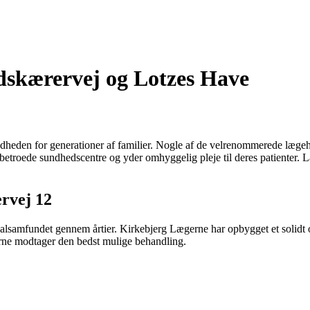
dskærervej og Lotzes Have
 sundheden for generationer af familier. Nogle af de velrenommerede l
betroede sundhedscentre og yder omhyggelig pleje til deres patienter. 
rvej 12
 lokalsamfundet gennem årtier. Kirkebjerg Lægerne har opbygget et sol
terne modtager den bedst mulige behandling.