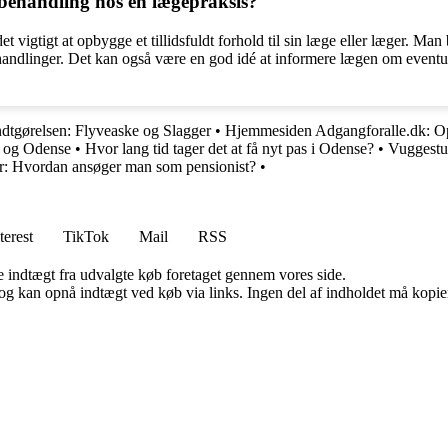
ebehandling hos en lægepraksis?
et vigtigt at opbygge et tillidsfuldt forhold til sin læge eller læger. M
behandlinger. Det kan også være en god idé at informere lægen om eventue
dtgørelsen: Flyveaske og Slagger
•
Hjemmesiden Adgangforalle.dk: Op
g og Odense
•
Hvor lang tid tager det at få nyt pas i Odense?
•
Vuggestu
ller: Hvordan ansøger man som pensionist?
•
terest
TikTok
Mail
RSS
e indtægt fra udvalgte køb foretaget gennem vores side.
og kan opnå indtægt ved køb via links. Ingen del af indholdet må kopiere