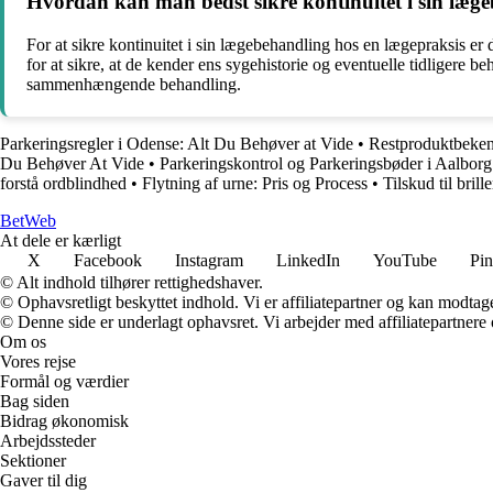
Hvordan kan man bedst sikre kontinuitet i sin læg
For at sikre kontinuitet i sin lægebehandling hos en lægepraksis er d
for at sikre, at de kender ens sygehistorie og eventuelle tidligere 
sammenhængende behandling.
Parkeringsregler i Odense: Alt Du Behøver at Vide
•
Restproduktbeken
Du Behøver At Vide
•
Parkeringskontrol og Parkeringsbøder i Aalbor
forstå ordblindhed
•
Flytning af urne: Pris og Process
•
Tilskud til bri
Bet
Web
At dele er kærligt
X
Facebook
Instagram
LinkedIn
YouTube
Pin
© Alt indhold tilhører rettighedshaver.
© Ophavsretligt beskyttet indhold. Vi er affiliatepartner og kan modtag
© Denne side er underlagt ophavsret. Vi arbejder med affiliatepartnere 
Om os
Vores rejse
Formål og værdier
Bag siden
Bidrag økonomisk
Arbejdssteder
Sektioner
Gaver til dig