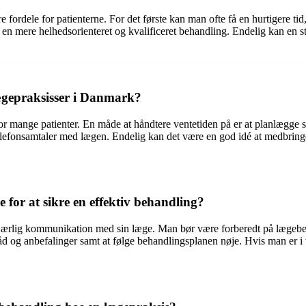
 fordele for patienterne. For det første kan man ofte få en hurtigere ti
e en mere helhedsorienteret og kvalificeret behandling. Endelig kan en stø
ægepraksisser i Danmark?
 mange patienter. En måde at håndtere ventetiden på er at planlægge si
elefonsamtaler med lægen. Endelig kan det være en god idé at medbringe 
or at sikre en effektiv behandling?
n og ærlig kommunikation med sin læge. Man bør være forberedt på lægeb
 råd og anbefalinger samt at følge behandlingsplanen nøje. Hvis man er i 