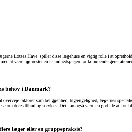
erne Lotzes Have, spiller disse lægehuse en vigtig rolle i at opreth
tte med at være hjørnestenen i sundhedsplejen for kommende generationer
ens behov i Danmark?
 at overveje faktorer som beliggenhed, tilgængelighed, lægernes speciali
læse om deres tilbud og services. Det kan også være en god idé at kontak
lere læger eller en gruppepraksis?