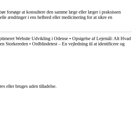
an bør forsøge at konsultere den samme læge eller læger i praksissen
lle ændringer i ens helbred eller medicinering for at sikre en
timeret Website Udvikling i Odense
•
Opsigelse af Lejemål: Alt Hvad
en Storkereden
•
Ordblindetest – En vejledning til at identificere og
s eller bruges uden tilladelse.