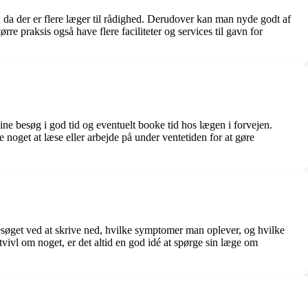
d, da der er flere læger til rådighed. Derudover kan man nyde godt af
rre praksis også have flere faciliteter og services til gavn for
ne besøg i god tid og eventuelt booke tid hos lægen i forvejen.
noget at læse eller arbejde på under ventetiden for at gøre
esøget ved at skrive ned, hvilke symptomer man oplever, og hvilke
tvivl om noget, er det altid en god idé at spørge sin læge om