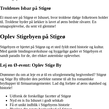
Troldenes Isbar på Stigeø
Et must-see på Stigeø er Ishuset, hvor troldene ifølge folketroen holder
til. Troldene byder på lækker is lavet af øens bedste råvarer. En
smagsoplevelse, du sent vil glemme!
Oplev Stigebyen på Stigeø
Stigebyen er hjertet på Stigeø og et sted fyldt med historie og kultur.
Med gamle bindingsværkshuse og hyggelige gader er Stigebyen et
sandt paradis for de, der elsker autentiske oplevelser.
Lej en Ø-event: Oplev Stige By
Drømmer du om at leje en ø til en uforglemmelig begivenhed? Stigeø
og Stige By tilbyder den perfekte ramme til alt fra romantiske
bryllupper til firmaarrangementer. Lad dig forføre af øens skønhed og
historie!
Udforsk de forskellige facetter af Stigeø
Nyd en is fra Ishuset i godt selskab
Få et unikt indblik i Stigebyens historie