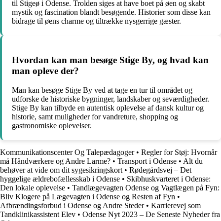
til Stigeø i Odense. Trolden siges at have boet på øen og skabt
mystik og fascination blandt besøgende. Historier som disse kan
bidrage til øens charme og tiltrække nysgerrige gæster.
Hvordan kan man besøge Stige By, og hvad kan
man opleve der?
Man kan besøge Stige By ved at tage en tur til området og
udforske de historiske bygninger, landskaber og seværdigheder.
Stige By kan tilbyde en autentisk oplevelse af dansk kultur og
historie, samt muligheder for vandreture, shopping og
gastronomiske oplevelser.
Kommunikationscenter Og Talepædagoger
•
Regler for Støj: Hvornår
må Håndværkere og Andre Larme?
•
Transport i Odense
•
Alt du
behøver at vide om dit sygesikringskort
•
Rødegårdsvej – Det
hyggelige ældrebofællesskab i Odense
•
Skibhuskvarteret i Odense:
Den lokale oplevelse
•
Tandlægevagten Odense og Vagtlægen på Fyn:
Bliv Klogere på Lægevagten i Odense og Resten af Fyn
•
Afbrændingsforbud i Odense og Andre Steder
•
Karrierevej som
Tandklinikassistent Elev
•
Odense Nyt 2023 – De Seneste Nyheder fra