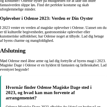
og kostumer? Odense byder på muligheden for at lade din indre
fantasiverden slippe løs. Find det perfekte kostume og skab
uforglemmelige minder.
Oplevelser i Odense 2023: Verden er Din Oyster
I 2023 venter en verden af magiske oplevelser i Odense. Uanset om du
er til kulturelle begivenheder, gastronomiske oplevelser eller
kunstneriske udfoldelser, har Odense noget at tilbyde. Lad dig betage
af byens charme og mangfoldighed.
Afslutning
Mød Odense med åbne arme og lad dig fortrylle af byens magi i 2023.
Magiske Dage i Odense er en hyldest til fantasien og fællesskabet. Lad
eventyret begynde!
Hvornår finder Odense Magiske Dage sted i
2023, og hvad kan man forvente af
arrangementet?
Odense Magiske Dage 2023 afholdes fra [dato] og byder på en