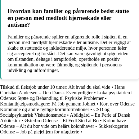
Hvordan kan familier og pårørende bedst støtte
en person med medfødt hjerneskade eller
autisme?
Familier og pårørende spiller en afgørende rolle i støtten til en
person med medfødt hjerneskade eller autisme. Det er vigtigt at
skabe et støttende og inkluderende miljø, hvor personen føler
sig accepteret og forstået. Det kan være gavnligt at søge viden
om tilstanden, deltage i terapiforløb, opretholde en positiv
kommunikation og være tålmodig og støttende i personens
udvikling og udfordringer.
Tilskud til fleksjob under 10 timer: Alt hvad du skal vide
•
Hans
Christian Andersen – Den Dansk Eventyrdigter
•
Lokalpsykiatrien i
Odense: Støtte og Behandling til Psykiske Problemer
•
Kontanthjælpsmodtagere: Få Job gennem Jobnet
•
Kort over Odense
Kommune og andre nyttige kortinformationer
•
CSD og
Socialpsykiatrisk Visitationsmøde
•
Abildgård – En Perle af Dansk
Arkitektur
•
Østerbro Odense – Et Fedt Sted at Bo
•
Kolonihave
Odense – Alt du bør vide om helårs kolonihaver
•
Sukkerkogeriet
Odense – Job på plejehjem for ufaglærte
•