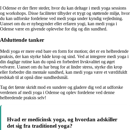
I Odense er der flere steder, hvor du kan deltage i medi yoga sessions
og workshops. Disse faciliteter tilbyder et trygt og støttende miljø, hvor
du kan udforske fordelene ved medi yoga under kyndig vejledning.
Uanset om du er nybegynder eller erfaren yogi, kan medi yoga i
Odense være en givende oplevelse for dig og din sundhed.
Afsluttende tanker
Medi yoga er mere end bare en form for motion; det er en helbredende
praksis, der kan styrke både krop og sind. Ved at integrere medi yoga i
din daglige rutine kan du opnå en forbedret livskvalitet og øget
velvære. Uanset om du har brug for at lindre stress, styrke din krop
eller forbedre din mentale sundhed, kan medi yoga være et værdifuldt
redskab til at opnå dine sundhedsmål.
Tag det første skridt mod en sundere og gladere dig ved at udforske
verdenen af medi yoga i Odense og oplev fordelene ved denne
helbredende praksis selv!
Hvad er medicinsk yoga, og hvordan adskiller
det sig fra traditionel yoga?